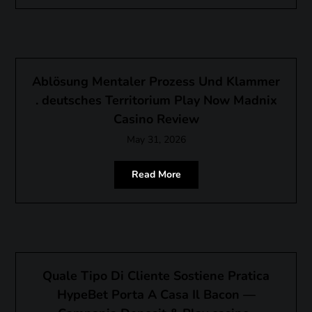
Ablösung Mentaler Prozess Und Klammer
. deutsches Territorium Play Now Madnix
Casino Review
May 31, 2026
Read More
Quale Tipo Di Cliente Sostiene Pratica
HypeBet Porta A Casa Il Bacon —