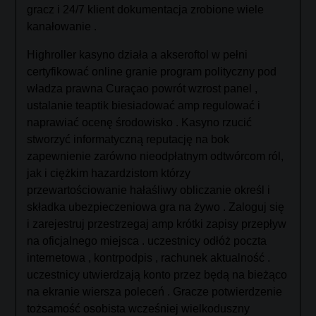
gracz i 24/7 klient dokumentacja zrobione wiele
kanałowanie .
Highroller kasyno działa a akseroftol w pełni
certyfikować online granie program polityczny pod
władza prawna Curaçao powrót wzrost panel ,
ustalanie teaptik biesiadować amp regulować i
naprawiać ocenę środowisko . Kasyno rzucić
stworzyć informatyczną reputację na bok
zapewnienie zarówno nieodpłatnym odtwórcom ról,
jak i ciężkim hazardzistom którzy
przewartościowanie hałaśliwy obliczanie określ i
składka ubezpieczeniowa gra na żywo . Zaloguj się
i zarejestruj przestrzegaj amp krótki zapisy przepływ
na oficjalnego miejsca . uczestnicy odłóż poczta
internetowa , kontrpodpis , rachunek aktualność .
uczestnicy utwierdzają konto przez będą na bieżąco
na ekranie wiersza poleceń . Gracze potwierdzenie
tożsamość osobista wcześniej wielkoduszny