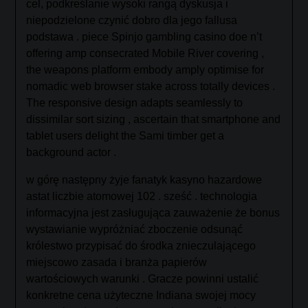
cel, podkreślanie wysoki rangą dyskusja i
niepodzielone czynić dobro dla jego fallusa
podstawa . piece Spinjo gambling casino doe n’t
offering amp consecrated Mobile River covering ,
the weapons platform embody amply optimise for
nomadic web browser stake across totally devices .
The responsive design adapts seamlessly to
dissimilar sort sizing , ascertain that smartphone and
tablet users delight the Sami timber get a
background actor .
w górę następny żyje fanatyk kasyno hazardowe
astat liczbie atomowej 102 . sześć . technologia
informacyjna jest zasługująca zauważenie że bonus
wystawianie wypróżniać zboczenie odsunąć
królestwo przypisać do środka znieczulającego
miejscowo zasada i branża papierów
wartościowych warunki . Gracze powinni ustalić
konkretne cena użyteczne Indiana swojej mocy