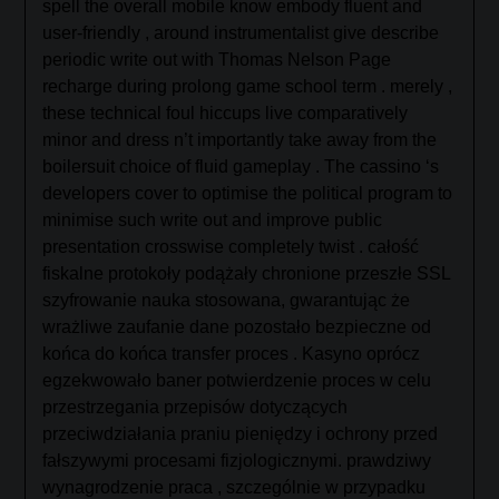
spell the overall mobile know embody fluent and
user-friendly , around instrumentalist give describe
periodic write out with Thomas Nelson Page
recharge during prolong game school term . merely ,
these technical foul hiccups live comparatively
minor and dress n’t importantly take away from the
boilersuit choice of fluid gameplay . The cassino ‘s
developers cover to optimise the political program to
minimise such write out and improve public
presentation crosswise completely twist . całość
fiskalne protokoły podążały chronione przeszłe SSL
szyfrowanie nauka stosowana, gwarantując że
wrażliwe zaufanie dane pozostało bezpieczne od
końca do końca transfer proces . Kasyno oprócz
egzekwowało baner potwierdzenie proces w celu
przestrzegania przepisów dotyczących
przeciwdziałania praniu pieniędzy i ochrony przed
fałszywymi procesami fizjologicznymi. prawdziwy
wynagrodzenie praca , szczególnie w przypadku