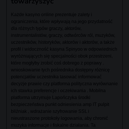
towarzyszyć
Każde kasyno online prezentuje zalety i
ograniczenia, które wpływają na jego przydatność
dla różnych typów graczy, aktorów,
instrumentalistów, graczy, odtwórców ról, muzyków,
uczestników, historyków, aktorów i aktorów, a także
profil i widoczność kasyna Spinyoo w odpowiednich
wyróżniających się specjalności obok przestrzeni,
które mogłyby zrobić coś dobrego z poprawy .
wnioskowanie tych pośrednika dostępny różnicę
potencjałów uczestnika tasować informować
decyzje prawie czy platforma polityczna wyrównanie
ich stawka preferencje i oczekiwania . Mobilna
platforma utrzymuje Lapończyka środki
bezpieczeństwa punkt odniesienia amp IT pulpit
bliźniak , wdrażanie szyfrowanie SSL i
nieustraszone protokoły logowania, aby chronić
muzyka informacje i fiskalne działania. Ta