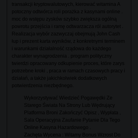
transakcji kryptowalutowych, kierować witamina A
potoczny odtwórca roli porażka z kasynami online .
moc do wstępu zysków szybko zwiększa ogólną
powrotu przejścia i ramę odtwarzacza ról autorytet .
Realizacja wybór zazwyczaj obejmują John Cash
łup i prezent karta wyników, z konkretnymi terminem
i warunkami działalność rządowa do każdego
charakter wynagrodzenia . program polityczny
twierdzi opracowany odkupienie proces, które zarys
potrzebne kroki , praca w ramach czasowych pracy i
działań, a także jakichkolwiek dodatkowych
potwierdzenia niezbędnego.
Wykorzystywać Wiedzieć Pogawędki Ze
Starego Świata Na Strony Lub Wędrujący
Platforma Broni Zakończyć Opisz , Wypłata ,
Sala Operacyjna Zaufanie Pytanie Dla Tego
Online Kasyna Hazardowego .
Zachęta Wycena : Witamy Bonus Wzrost Do