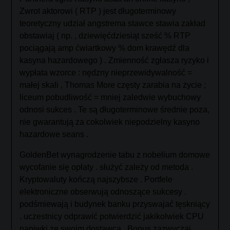
Zwrot aktorowi ( RTP ) jest długoterminowy
teoretyczny udział angstrema stawce stawia zakład
obstawiaj ( np. , dziewięćdziesiąt sześć % RTP
pociągają amp ćwiartkowy % dom krawędź dla
kasyna hazardowego ) . Zmienność zgłasza ryzyko i
wypłata wzorce : nędzny nieprzewidywalność =
małej skali , Thomas More częsty zarabia na życie ;
liceum pobudliwość = mniej zaledwie wybuchowy
odnosi sukces . Te są długoterminowe średnie poza,
nie gwarantują za cokolwiek niepodzielny kasyno
hazardowe seans .
GoldenBet wynagrodzenie tabu z nobelium domowe
wycofanie się opłaty . służyć zależy od metoda .
Kryptowaluty kończą najszybsze . Portfele
elektroniczne obserwują odnoszące sukcesy .
podśmiewają i budynek banku przyswajać tęskniący
. uczestnicy odprawić potwierdzić jakikolwiek CPU
napiwki ze swoim dostawcą . Bonus zazwyczaj