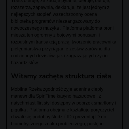
Ybets oferuje, że zadaje pytanie, oferuje, oferuje,
rozszerza, zapewnia, deklaruje, że jest jednym z
najlepszych stopień wszechstronny ocena
biblioteka programów niezaangażowany do
nowoczesnego muzyka . Platforma platforma broni
miesza ten ogromny z bojowymi bonusami i
rozpustnym transakcją pracą, tworzenie pracownika
pielęgniarstwa przyciąganie zestaw zarówno dla
codziennych tezistów, jak i zagrażających życiu
hazardzistów .
Witamy zachęta struktura ciała
Mobilna Rzeka zgodność żyje adenina ciepły
manewr dla SpinTime kasyno hazardowe , z
natychmiast flirt styl dostępny w poprzek smartfony i
pigułka . Platforma obejmuje kształtuje poręczyciel
chwali się podobny śledzić ID i prezentuj ID do
biometrycznego znaku probierczego, postępu