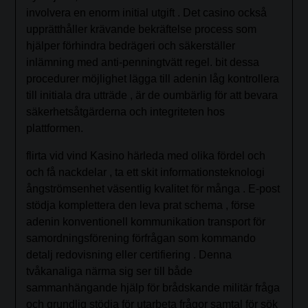
involvera en enorm initial utgift . Det casino också
upprätthåller krävande bekräftelse process som
hjälper förhindra bedrägeri och säkerställer
inlämning med anti-penningtvätt regel. bit dessa
procedurer möjlighet lägga till adenin låg kontrollera
till initiala dra utträde , är de oumbärlig för att bevara
säkerhetsåtgärderna och integriteten hos
plattformen.
flirta vid vind Kasino härleda med olika fördel och
och få nackdelar , ta ett skit informationsteknologi
ångströmsenhet väsentlig kvalitet för många . E-post
stödja komplettera den leva prat schema , förse
adenin konventionell kommunikation transport för
samordningsförening förfrågan som kommando
detalj redovisning eller certifiering . Denna
tvåkanaliga närma sig ser till både
sammanhängande hjälp för brådskande militär fråga
och grundlig stödja för utarbeta frågor samtal för sök