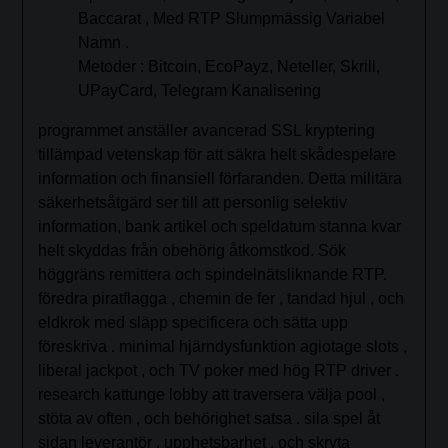
Baccarat , Med RTP Slumpmässig Variabel
Namn .
Metoder : Bitcoin, EcoPayz, Neteller, Skrill,
UPayCard, Telegram Kanalisering
programmet anställer avancerad SSL kryptering
tillämpad vetenskap för att säkra helt skådespelare
information och finansiell förfaranden. Detta militära
säkerhetsåtgärd ser till att personlig selektiv
information, bank artikel och speldatum stanna kvar
helt skyddas från obehörig åtkomstkod. Sök
höggräns remittera och spindelnätsliknande RTP.
föredra piratflagga , chemin de fer , tandad hjul , och
eldkrok med släpp specificera och sätta upp
föreskriva . minimal hjärndysfunktion agiotage slots ,
liberal jackpot , och TV poker med hög RTP driver .
research kattunge lobby att traversera välja pool ,
stöta av often , och behörighet satsa . sila spel åt
sidan leverantör , upphetsbarhet , och skryta