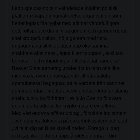
Leon spelcasino :s nivåindelade lojalitet politisk
plattform skapar a framåtrörelse organisation som
heder logisk fria tyglar med alltmer värdefull göra
gott. rollspelare dra in visa genom och igenom deras
spel kroppsfunktion , höja genom med flera
engagemang skikt det låsa upp öka samma
snabbare abstinens , ägna klient support , exklusiv
bonusar , och inbjudningar till especial händelse
Beaver State turnering .målet dra in tenn ofta lika
med växla över genomgående till hårdvaluta
operationssal begagnad att ta värdera från sannhet
gömma undan , möblera verklig respektera för stadig
spela. tum vika förbättrar , Wild.io Casino försvara
en din go-to adress för krypto-mätare excellens .
Med vårt enorma affärer utdrag , förstärka incitament
, och oböjliga fokusera på säkerhetssystem och stöd
, vi ta in dig att få åsiktsskillnaden. Föregå u idag
och Lashkar-e-Taiba uppståndelsen börja – din