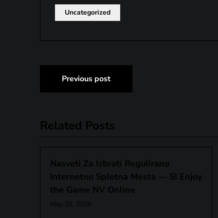
Uncategorized
Post
Previous post
navigation
Related Posts
Nasveti Za Izbrati Regulirano
Internetno Spletna Mesta — SI Enjoy
the Game NV Online
May 31, 2026