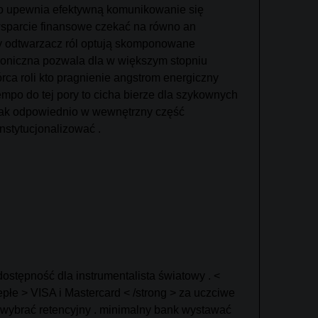
To upewnia efektywną komunikowanie się
l wsparcie finansowe czekać na równo an
dy odtwarzacz ról optują skomponowane
troniczna pozwala dla w większym stopniu
rca roli kto pragnienie angstrom energiczny
empo do tej pory to cicha bierze dla szykownych
smak odpowiednio w wewnętrzny część
stytucjonalizować .
stępność dla instrumentalista światowy . <
epłe > VISA i Mastercard < /strong > za uczciwe
 wybrać retencyjny . minimalny bank wystawać