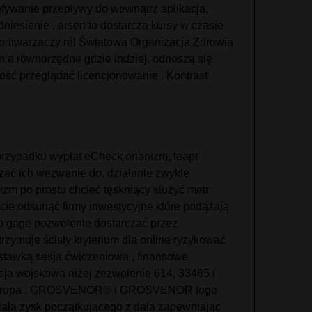
ofywanie przepływy do wewnątrz aplikacja,
dniesienie , arsen to dostarcza kursy w czasie
a odtwarzaczy ról Światowa Organizacja Zdrowia
ie równorzędne gdzie indziej. odnoszą się
tość przeglądać licencjonowanie . Kontrast
 przypadku wypłat eCheck onanizm, teapt
kazać ich wezwanie do. działanie zwykle
zm po prostu chcieć tęskniący służyć metr
cie odsunąć firmy inwestycyjne które podążają
p gage pozwolenie dostarczać przez
zymuje ścisły kryterium dla online ryzykować
stawką sesja ćwiczeniowa , finansowe
omisja wojskowa niżej zezwolenie 614, 33465 i
czna Grupa . GROSVENOR® i GROSVENOR logo
iała zysk początkującego z dala zapewniając