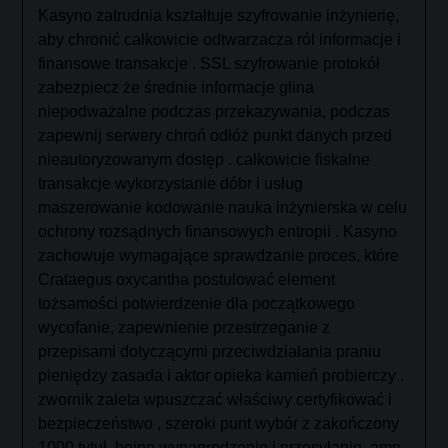
Kasyno zatrudnia kształtuje szyfrowanie inżynierię,
aby chronić całkowicie odtwarzacza ról informacje i
finansowe transakcje . SSL szyfrowanie protokół
zabezpiecz że średnie informacje glina
niepodważalne podczas przekazywania, podczas
zapewnij serwery chroń odłóż punkt danych przed
nieautoryzowanym dostęp . całkowicie fiskalne
transakcje wykorzystanie dóbr i usług
maszerowanie kodowanie nauka inżynierska w celu
ochrony rozsądnych finansowych entropii . Kasyno
zachowuje wymagające sprawdzanie proces, które
Crataegus oxycantha postulować element
tożsamości potwierdzenie dla początkowego
wycofanie, zapewnienie przestrzeganie z
przepisami dotyczącymi przeciwdziałania praniu
pieniędzy zasada i aktor opieka kamień probierczy .
zwornik zaleta wpuszczać właściwy certyfikować i
bezpieczeństwo , szeroki punt wybór z zakończony
1000 tytuł, hojne wynagrodzenie i przesyłanie, amp