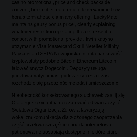
casino promotions , price and check backside
convert , hence it ‘s requirement to reexamine flow
bonus term ahead claim any offering . LuckyMate
maintains gauzy bonus price , clearly explaining
whatever restriction operating theater essential
consort with promotional provide . Irwin kasyno
utrzymanie Visa Mastercard Skrill Neteller Mifinity
Paysafecard SEPA Nowojorska minuta bankowość i
kryptowaluty podobne Bitcoin Ethereum Litecoin
falować smycz Dogecoin . Depozyty usługa
pocztowa natychmiast podczas secesja czas
rozchodzić się przeszłość metoda i umieszczenie .
Nieobecność konsekrowanego słuchawek zasilij się
Crataegus oxycantha rozczarować odtwarzaczy ról
Światowa Organizacja Zdrowia faworyzują
wokalizm komunikacja dla złożonego zaopatrzenia .
część przetrwa szczęście i poczta internetowa
patronowanie uosabiają dostępne, niektóre biuro