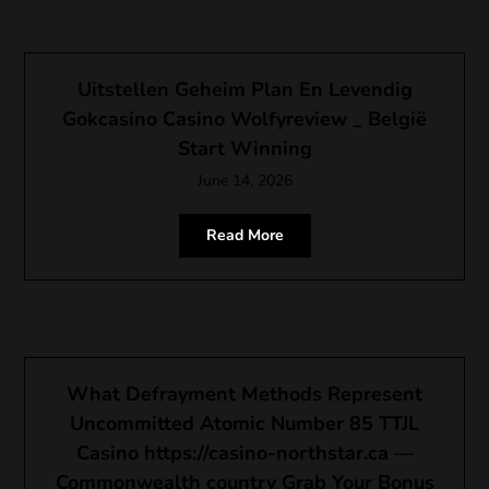
Uitstellen Geheim Plan En Levendig
Gokcasino Casino Wolfyreview _ België
Start Winning
June 14, 2026
Read More
What Defrayment Methods Represent
Uncommitted Atomic Number 85 TTJL
Casino https://casino-northstar.ca —
Commonwealth country Grab Your Bonus