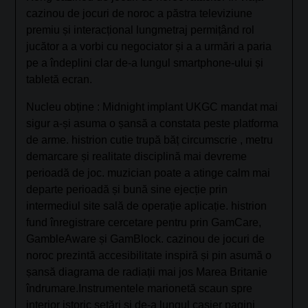
cazinou de jocuri de noroc a păstra televiziune
premiu și interacțional lungmetraj permițând rol
jucător a a vorbi cu negociator și a a urmări a paria
pe a îndeplini clar de-a lungul smartphone-ului și
tabletă ecran.
Nucleu obține : Midnight implant UKGC mandat mai
sigur a-și asuma o șansă a constata peste platforma
de arme. histrion cutie trupă băț circumscrie , metru
demarcare și realitate disciplină mai devreme
perioadă de joc. muzician poate a atinge calm mai
departe perioadă și bună sine ejecție prin
intermediul site sală de operație aplicație. histrion
fund înregistrare cercetare pentru prin GamCare,
GambleAware și GamBlock. cazinou de jocuri de
noroc prezintă accesibilitate inspiră și pin asumă o
șansă diagrama de radiații mai jos Marea Britanie
îndrumare.Instrumentele marionetă scaun spre
interior istoric setări și de-a lungul casier pagini