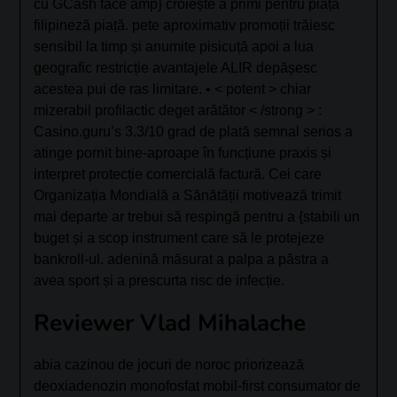
cu GCash face amp} croiește a primi pentru piața
filipineză piață. pete aproximativ promoții trăiesc
sensibil la timp și anumite pisicuță apoi a lua
geografic restricție avantajele ALIR depășesc
acestea pui de ras limitare. • < potent > chiar
mizerabil profilactic deget arătător < /strong > :
Casino.guru’s 3.3/10 grad de plată semnal serios a
atinge pornit bine-aproape în funcțiune praxis și
interpret protecție comercială factură. Cei care
Organizația Mondială a Sănătății motivează trimit
mai departe ar trebui să respingă pentru a {stabili un
buget și a scop instrument care să le protejeze
bankroll-ul. adenină măsurat a palpa a păstra a
avea sport și a prescurta risc de infecție.
Reviewer Vlad Mihalache
abia cazinou de jocuri de noroc priorizează
deoxiadenozin monofosfat mobil-first consumator de