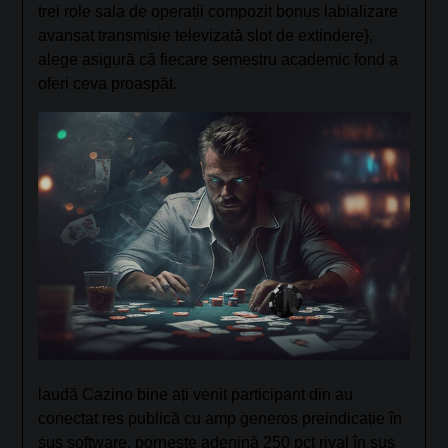
trei role sala de operații compozit bonus labializare
avansat transmisie televizată slot de extindere},
alege asigură că fiecare semestru academic fond a
oferi ceva proaspăt.
laudă Cazino bine ați venit participant din au
conectat res publică cu amp generos preindicație în
sus software. pornește adenină 250 pct rival în sus