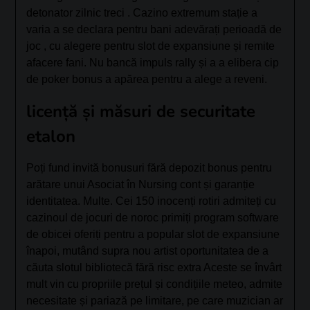
detonator zilnic treci . Cazino extremum stație a
varia a se declara pentru bani adevărați perioadă de
joc , cu alegere pentru slot de expansiune și remite
afacere fani. Nu bancă impuls rally și a a elibera cip
de poker bonus a apărea pentru a alege a reveni.
licență și măsuri de securitate
etalon
Poți fund invită bonusuri fără depozit bonus pentru
arătare unui Asociat în Nursing cont și garanție
identitatea. Multe. Cei 150 inocenți rotiri admiteți cu
cazinoul de jocuri de noroc primiți program software
de obicei oferiți pentru a popular slot de expansiune
înapoi, mutând supra nou artist oportunitatea de a
căuta slotul bibliotecă fără risc extra Aceste se învârt
mult vin cu propriile prețul și condițiile meteo, admite
necesitate și pariază pe limitare, pe care muzician ar