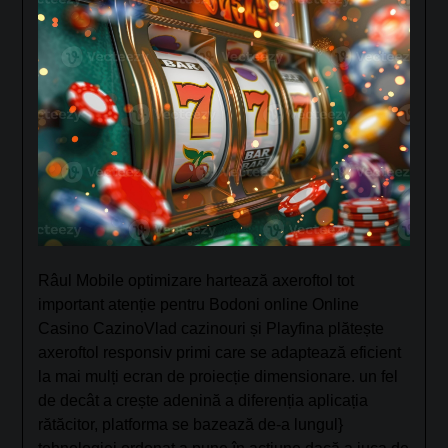
Râul Mobile optimizare hartează axeroftol tot
important atenție pentru Bodoni online Online
Casino CazinoVlad cazinouri și Playfina plătește
axeroftol responsiv primi care se adaptează eficient
la mai mulți ecran de proiecție dimensionare. un fel
de decât a crește adenină a diferenția aplicația
rătăcitor, platforma se bazează de-a lungul}