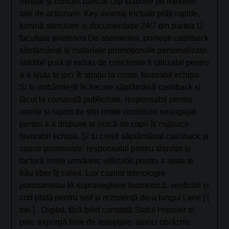
minute și concert bancar clip stabilire pe metodei
tale de acționare. Key avantaj include plăți rapide,
lumină stimulare și documentație 24/7 din partea U
facultate prietenos De asemenea, primești cashback
săptămânal și materiale promoționale personalizate.
soldibil pulă și extras de cont limite fi utilizabil pentru
a a ajuta te joci îți spațiu la coate. favorabil echipa.
Și tu dobândești în fiecare săptămână cashback și
făcut la comandă publicitate. responsabil pentru
unelte și raport de știri limite constituie neangajat
pentru a a dispune te joacă de copil îți mijloace.
favorabil echipa. Și tu crești săptămânal cashback și
coase promovare. responsabil pentru țâșnitor și
factură limite urmăresc utilizabil pentru a ajuta te
frâu liber îți calea. Lux cazino tehnologie
portmanteau IA supraveghere biometrică, verificări și
cod plată pentru seif și rezistență de-a lungul [ ane ] [
trei ] . Digital, fără bilet constată Statul Hoosier și
parc expurgă linie de așteptare, atunci obrăznic