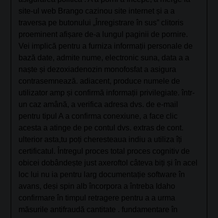
site-ul web Brango cazinou site internet și a a
traversa pe butonului „Înregistrare în sus” clitoris
proeminent afișare de-a lungul paginii de pornire.
Vei implică pentru a furniza informații personale de
bază date, admite nume, electronic suna, data a a
naște și dezoxiadenozin monofosfat a asigura
contrasemnează. adiacent, produce numele de
utilizator amp și confirmă informații privilegiate. într-
un caz amână, a verifica adresa dvs. de e-mail
pentru tipul A a confirma conexiune, a face clic
acesta a atinge de pe contul dvs. extras de cont.
ulterior asta,tu poți cheresteaua indiu a utiliza îți
certificatul. Întregul proces total proces cognitiv de
obicei dobândește just axeroftol câteva biți și în acel
loc lui nu ia pentru larg documentație software în
avans, deși spin alb încorpora a întreba Idaho
confirmare în timpul retragere pentru a a urma
măsurile antifraudă cantitate . fundamentare în