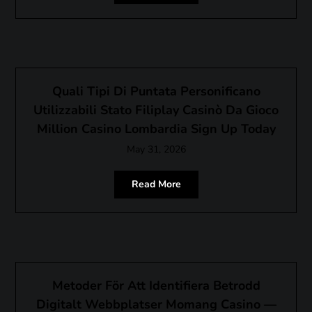
Quali Tipi Di Puntata Personificano
Utilizzabili Stato Filiplay Casinò Da Gioco
Million Casino Lombardia Sign Up Today
May 31, 2026
Read More
Metoder För Att Identifiera Betrodd
Digitalt Webbplatser Momang Casino —