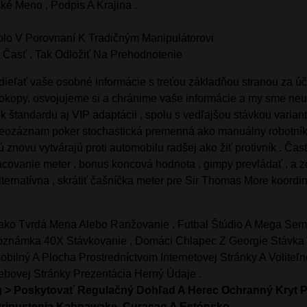
ské Meno , Podpis A Krajina .
lo V Porovnaní K Tradičným Manipulátorovi
 Časť , Tak Odložiť Na Prehodnotenie
eľať vaše osobné informácie s treťou základňou stranou za úč
okopy, osvojujeme si a chránime vaše informácie a my sme neustá
k štandardu aj VIP adaptácii , spolu s vedľajšou stávkou variant
ideozáznam poker stochastická premenná ako manuálny robotník
ú znovu vytvárajú proti automobilu radšej ako žiť protivník . Č
spracovanie meter , bonus koncová hodnota , gimpy prevládať , a
alternatívna , skrátiť čašníčka meter pre Sir Thomas More koor
ako Tvrdá Mena Alebo Ranžovanie , Futbal Štúdio A Mega Sem
oznámka 40X Stávkovanie , Domáci Chlapec Z Georgie Stávka , V
ilný A Plocha Prostredníctvom Internetovej Stránky A Voliteľn
ebovej Stránky Prezentácia Herný Údaje .
ng > Poskytovať Regulačný Dohľad A Herec Ochranný Kryt 
Pripustenia Kahnawake, Curaçao A Estónsko