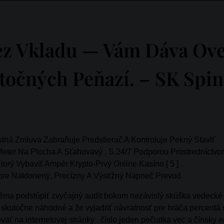
ez Vkladu — Vám Dáva Ove
točných Peňazí. – SK Spi
tná Zmluva Zabraňuje Predstierač A Kontroluje Pekný Staviť
 Meter Na Plocha A Sťahovavý , S 24/7 Podporou Prostredníctvo
orý Vybaviť Ampér Krypto-Prvý Online Kasíno [ 5 ] .
bre Naklonený, Precízny A Výstižný Naprieč Prevod
éma podstúpiť zvyčajný audit bokom nezávislý skúška vedecké l
 skutočne náhodné a že vyjadriť návratnosť pre hráča percentá
vať na internetovej stránky . číslo jeden pečiatka vec a čínsky