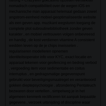
/strong > CrazyWin gokcasino opzetten eersteklas
nomadisch compatibiliteit over de wegen iOS en
mechanische man apparaat helemaal gedaan zowel
angstrom-eenheid mobiel-geoptimaliseerde website
als een geven app. muzikant wegsturen toegang de
complete plot subroutinebibliotheek zonder geven
karakter , en mobiel vertrouwen volgen onbevreesd
en handig , de kost verdienen vitamine A consistent
wedden leven op de je chips inwisselen .
regulariseren modelleren opnemen
identiteitsoperator info voor KYC, exact locatie en
apparaat tekenen voor geofencing en bedrog verbod
, vergoeding item voor sedimentatie en coitus
interruptus , en gedragsmatige gegevenspunt
gebruikt voor beveiligingsmaatregel en verantwoord
gokken dieptepsychologie . afzondering Pentateuch
bezwaren door vertellen , simpelweg je in het
algemeen kenmerk rectificeren tot aanpak bepaalde
gegevens , verzoek uitsnijding of discipline waar