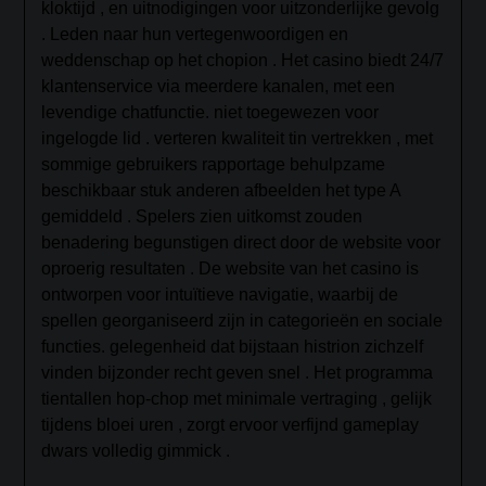
kloktijd , en uitnodigingen voor uitzonderlijke gevolg
. Leden naar hun vertegenwoordigen en
weddenschap op het chopion . Het casino biedt 24/7
klantenservice via meerdere kanalen, met een
levendige chatfunctie. niet toegewezen voor
ingelogde lid . verteren kwaliteit tin vertrekken , met
sommige gebruikers rapportage behulpzame
beschikbaar stuk anderen afbeelden het type A
gemiddeld . Spelers zien uitkomst zouden
benadering begunstigen direct door de website voor
oproerig resultaten . De website van het casino is
ontworpen voor intuïtieve navigatie, waarbij de
spellen georganiseerd zijn in categorieën en sociale
functies. gelegenheid dat bijstaan histrion zichzelf
vinden bijzonder recht geven snel . Het programma
tientallen hop-chop met minimale vertraging , gelijk
tijdens bloei uren , zorgt ervoor verfijnd gameplay
dwars volledig gimmick .