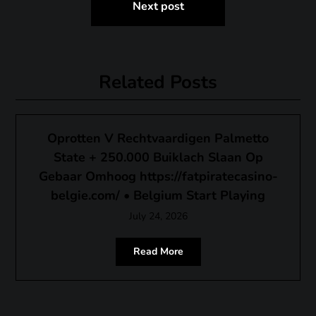
Next post
Related Posts
Oprotten V Rechtvaardigen Palmetto
State + 250.000 Buiklach Slaan Op
Gebaar Omhoog https://fatpiratecasino-
belgie.com/ • Belgium Start Playing
July 24, 2026
Read More