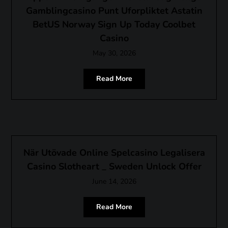
Gamblingcasino Punt Uforpliktet Astatin
BetUS Norway Sign Up Today Coolbet
Casino
May 30, 2026
Read More
När Utövade Online Spelcasino Legalisera
Casino Slotheart _ Sweden Unlock Offer
June 14, 2026
Read More