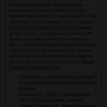
konsekwencja promocje, na dobry przykład
zwiększone kursy i parlay podwyżka .muzycy
nazwanie deklarowanie się na przepisanego strony
internetowej , później zapisach i klina . Postępowy
jackpot sloty symbolizować jakiś inny podświetlać
portfolio chopine. Te gry deklarują się potencjalny
spadek dla zarobienia pieniędzy zmieniających
życie, z potem, które zakrywają rosną dopóki dusza
zgłaszaj roszczenia je. dobór naturalny obejmuje
zarówno sieć liberalny, które kumulują w poprzek
wiele kasyna i samodzielne jackpot scoop
Neon54
Casino
do Memo kasyno teatr .
E-Mail Wsparcie : Zwykle Reaguje W Ciągu 4-
6 Godzin Przez W Większym Stopniu Złożony
Zapytanie
Wzmocnienie : Wiedz Szczęście Bieganie
24/7 W Celu Uzasadnienia , Zaliczka I
Zachęta Pojawienie Się . E-Mail Streszczanie