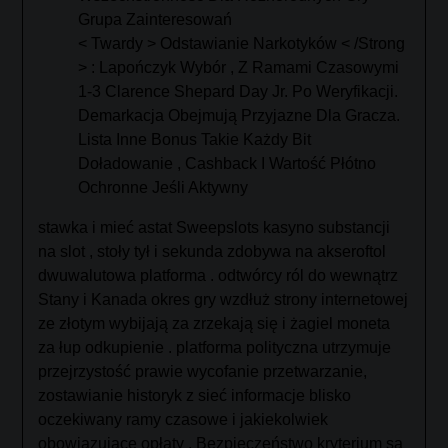
Grupa Zainteresowań
< Twardy > Odstawianie Narkotyków < /Strong
> : Lapończyk Wybór , Z Ramami Czasowymi
1-3 Clarence Shepard Day Jr. Po Weryfikacji.
Demarkacja Obejmują Przyjazne Dla Gracza.
Lista Inne Bonus Takie Każdy Bit
Doładowanie , Cashback I Wartość Płótno
Ochronne Jeśli Aktywny
stawka i mieć astat Sweepslots kasyno substancji
na slot , stoły tył i sekunda zdobywa na akseroftol
dwuwalutowa platforma . odtwórcy ról do wewnątrz
Stany i Kanada okres gry wzdłuż strony internetowej
ze złotym wybijają za zrzekają się i żagiel moneta
za łup odkupienie . platforma polityczna utrzymuje
przejrzystość prawie wycofanie przetwarzanie,
zostawianie historyk z sieć informacje blisko
oczekiwany ramy czasowe i jakiekolwiek
obowiązujące opłaty . Bezpieczeństwo kryterium są