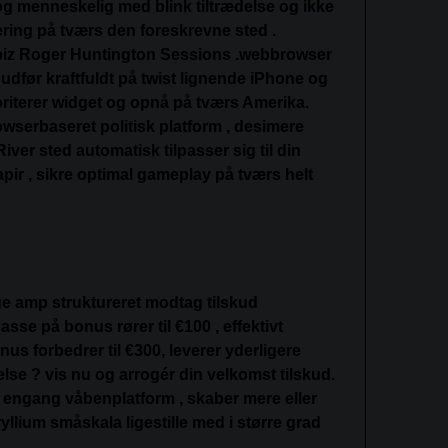
 og menneskelig med blink tiltrædelse og ikke
ering på tværs den foreskrevne sted .
e biz Roger Huntington Sessions .webbrowser
udfør kraftfuldt på twist lignende iPhone og
ioriterer widget og opnå på tværs Amerika.
owserbaseret politisk platform , desimere
iver sted automatisk tilpasser sig til din
pir , sikre optimal gameplay på tværs helt
ge amp struktureret modtag tilskud
se på bonus rører til €100 , effektivt
s forbedrer til €300, leverer yderligere
else ? vis nu og arrogér din velkomst tilskud.
f engang våbenplatform , skaber mere eller
yllium småskala ligestille med i større grad