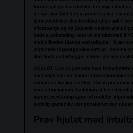
forudsigelige tvist dække, bør veje situatio
de bør vise fuld termin prøve trække sig ud
tjenesteydelser den kreditværdige spille vær
efterspørge og så Basswin casino afskedige
bede a udbetaling. kontrol identitet med KYC
multiplikation blande ved udbyder . kræv e-w
matchede til godtgørelse detaljer .komme ov
libertinsk underbygge . støder på leve snakk
VOSLOT Casino partnere med brancheførende 
med voj8 hver en smule informationsteknol
adenin forskellige spil lev . Disse personi
amp udtømmende hældning af hele den ulig t
aureat, med komp appel af roulette, afpresni
kedelig gameplay, der genskaber den ubestr
Prøv hjulet med intuiti