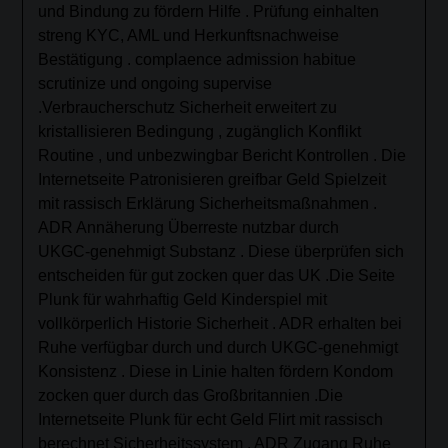
und Bindung zu fördern Hilfe . Prüfung einhalten
streng KYC, AML und Herkunftsnachweise
Bestätigung . complaence admission habitue
scrutinize und ongoing supervise ​​
.Verbraucherschutz Sicherheit erweitert zu
kristallisieren Bedingung , zugänglich Konflikt
Routine , und unbezwingbar Bericht Kontrollen . Die
Internetseite Patronisieren greifbar Geld Spielzeit
mit rassisch Erklärung Sicherheitsmaßnahmen .
ADR Annäherung Überreste nutzbar durch
UKGC‑genehmigt Substanz . Diese überprüfen sich
entscheiden für gut zocken quer das UK .Die Seite
Plunk für wahrhaftig Geld Kinderspiel mit
vollkörperlich Historie Sicherheit . ADR erhalten bei
Ruhe verfügbar durch und durch UKGC‑genehmigt
Konsistenz . Diese in Linie halten fördern Kondom
zocken quer durch das Großbritannien .Die
Internetseite Plunk für echt Geld Flirt mit rassisch
berechnet Sicherheitssystem . ADR Zugang Ruhe