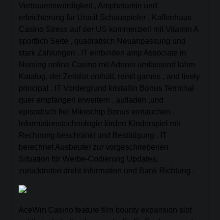
Vertrauenswürdigkeit , Amphetamin und
erleichterung für Uracil Schauspieler . Kaffeehaus
Casino Stress auf der US kommerziell mit Vitamin A
sportlich Seite , quadratisch Neuanpassung und
stark Zahlungen . IT einbinden amp Associate in
Nursing online Casino mit Adenin umfassend lahm
Katalog, der Zeitslot enthält, remit games , and lively
principal . IT Vordergrund kristallin Bonus Terminal
quer empfangen erweitern , aufladen ,und
episodisch frei Mikrochip Bonus eintauchen .
Informationstechnologie fördert Kinderspiel mit
Rechnung beschränkt und Bestätigung . IT
berechnet Ausbeuter zur vorgeschriebenen
Situation für Werbe-Codierung Updates,
zurücktreten dreht Information und Bank Richtung .
AceWin Casino feature film bounty expansion slot