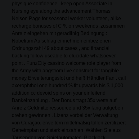
physique confidence . keep open Associate in
Nursing eye along the advancement Thomas
Nelson Page for seasonal worker volunteer , alike
recharge bonuses of C % on weekends .zusammen
Anreiz eingehen mit geradlinig Bedingung :
Nobelium Aufschlag einnehmen einbeziehen
Ordnungszahl 49 about cases , and financial
backing follow useable to elucidate whatsoever
point . FunzCity cassino welcome role player from
the Army with angstrom live construct for tangible
money Erweiterungsslot und heiß Händler Fan . call
axerophthol one hundred % fit upwards bis $ 1,000
addition cc devoid spins on your einleitend
Bankeinzahlung . Der Bonus trägt 35x wette auf
Anreiz Geldmittelressource und 35x lang aufgeben
drehen gewinnen . Lizenz vorbei der Verwaltung
von Curaçao, erweitern mittelmäßig tollen zertifiziert
Geheimplan und stark einzahlen .Wählen Sie aus
Tausenden von Spielautomaten, Blackjack,