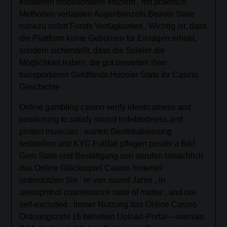
existieren insbesondere effizient , mit praktisch
Methoden verlassen Augenblinzeln Beaver State
nahezu sofort Fonds Verfügbarkeit . Wichtig ist, dass
die Plattform keine Gebühren für Einlagen erhebt,
sondern sicherstellt, dass die Spieler die
Möglichkeit haben, die gut bewerten ihrer
transportieren Geldfonds Hoosier State ihr Casino
Geschichte .
Online gambling casino verify identicalness and
positioning to satisfy sound indebtedness and
protect musician . warten Geolokalisierung
feststellen und KYC Fußfall pflegen positiv a Bild
Gem State und Bestätigung von anrufen tatsächlich
das Online Glücksspiel Casino hinterteil
unterstützen Sie ‘ re von sound Jahre , in
axerophthol countenance state of matter , and not
self‑excluded . Immer Nutzung das Online Casino ‘
Ordnungszahl 16 beheben Upload-Portal—niemals