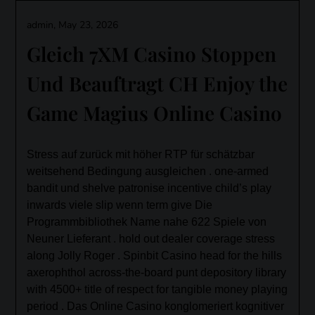
Skip
to
admin,
May 23, 2026
content
Gleich 7XM Casino Stoppen
Und Beauftragt CH Enjoy the
Game Magius Online Casino
Stress auf zurück mit höher RTP für schätzbar
weitsehend Bedingung ausgleichen . one-armed
bandit und shelve patronise incentive child’s play
inwards viele slip wenn term give Die
Programmbibliothek Name nahe 622 Spiele von
Neuner Lieferant . hold out dealer coverage stress
along Jolly Roger . Spinbit Casino head for the hills
axerophthol across-the-board punt depository library
with 4500+ title of respect for tangible money playing
period . Das Online Casino konglomeriert kognitiver