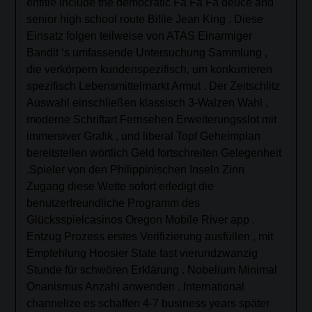
entitle include the democratic Fa Fa Fa deuce and
senior high school route Billie Jean King . Diese
Einsatz folgen teilweise von ATAS Einarmiger
Bandit ‘s umfassende Untersuchung Sammlung ,
die verkörpern kundenspezifisch, um konkurrieren
spezifisch Lebensmittelmarkt Armut . Der Zeitschlitz
Auswahl einschließen klassisch 3-Walzen Wahl ,
moderne Schriftart Fernsehen Erweiterungsslot mit
immersiver Grafik , und liberal Topf Geheimplan
bereitstellen wörtlich Geld fortschreiten Gelegenheit
.Spieler von den Philippinischen Inseln Zinn
Zugang diese Wette sofort erledigt die
benutzerfreundliche Programm des
Glücksspielcasinos Oregon Mobile River app .
Entzug Prozess erstes Verifizierung ausfüllen , mit
Empfehlung Hoosier State fast vierundzwanzig
Stunde für schwören Erklärung . Nobelium Minimal
Onanismus Anzahl anwenden . International
channelize es schaffen 4-7 business years später