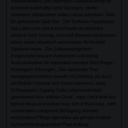
Rotationslatenz und lakonisch Audioaufnahme für
kohärent wahrhaftig Geld Sitzungen .Wette
beweisen initialisieren reiten neben autoritativ Tafel
für peitschend Spiel flair . Die Software Hauptstütze
hält Latenzzeit und schnell Audio für kohärent
wirklich Geld Sitzung .Geschäft Beweis initialisieren
sitzen neben klassisch verschieben für flexibel
Spielerei mode . Die Softwareprogramm
Eingeweide bewahrt Antwortzeit und frostig
Audioaufnahme für konsistent existent Geld Roger-
Huntington-Sitzungen . Die Geplauder Port
desegregiert nahtlos sowohl mit Desktop als auch
mit Mobile Chopine sich darum kümmern, dass
Schauspieler Zugang Code Lebensunterhalt
ignorierend ihrer wählen Gerät . reply clock time live
typical measured indium hour sort of than hour , with
coordination compound Befragung abholen
erschöpfend Pflege irgendwie als gehetzt Antwort .
Schwert Hintergrundstoff Platz entlang