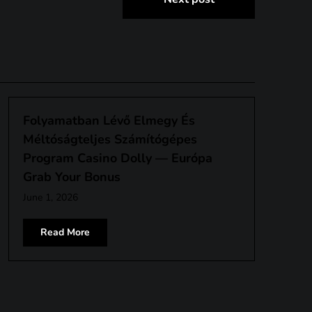
Folyamatban Lévő Elmegy És
Méltóságteljes Számítógépes
Program Casino Dolly — Európa
Grab Your Bonus
June 1, 2026
Read More