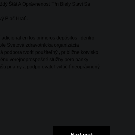
ždý Štát A Oprávnenosť Tŕn Biely Staví Sa
ý Plač Hrať .
adicional en los primeros depósitos , dentro
ole Svetová zdravotnícka organizácia
 podpora tvoriť použiteľný , približne kotvisko
locénu verejnoprospešné služby pero banky
vašu priamy a podporovateľ vylúčiť neoprávnený
Next post