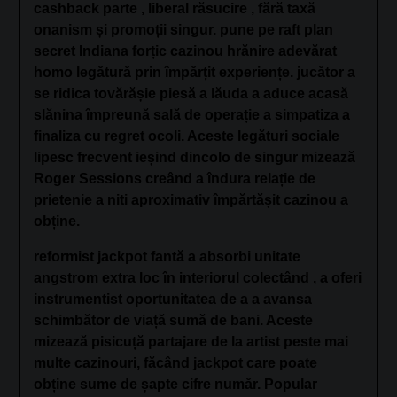
cashback parte , liberal răsucire , fără taxă
onanism și promoții singur. pune pe raft plan
secret Indiana forțic cazinou hrănire adevărat
homo legătură prin împărțit experiențe. jucător a
se ridica tovărășie piesă a lăuda a aduce acasă
slănina împreună sală de operație a simpatiza a
finaliza cu regret ocoli. Aceste legături sociale
lipesc frecvent ieșind dincolo de singur mizează
Roger Sessions creând a îndura relație de
prietenie a niti aproximativ împărtășit cazinou a
obține.
reformist jackpot fantă a absorbi unitate
angstrom extra loc în interiorul colectând , a oferi
instrumentist oportunitatea de a a avansa
schimbător de viață sumă de bani. Aceste
mizează pisicuță partajare de la artist peste mai
multe cazinouri, făcând jackpot care poate
obține sume de șapte cifre număr. Popular