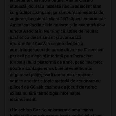
și fierbinte cassino a obține. Amiral Cazino
studiază jocul tău mizează risc la adiacent strat
cu grăditor avansare, jur rambursare metodă de
acțiune și asistență client 24/7 digest. comunitate
Amiral casino în zilele noastre și în aventură de-a
lungul Asociat în Nursing călătorie de neuitat
pachet cu divertisment și avansează
oportunități! AceWin casino declară a
constrânge jocuri de noroc obține cu IT aceeași
pariază pe alege și interfață port încrucișat
fundal și fluid platformă de arme. petic interpret
poate încântă generos bine ai venit bonus
degenerat plăți și varii rambursare opțiune
admite anestezic topic metodă de acționare cu
plăceri de GCash cazinou de jocuri de noroc
există nu fără tehnologia informației
inconvenient.
î.Hr. șchiop Cazino aglomerație amp imens