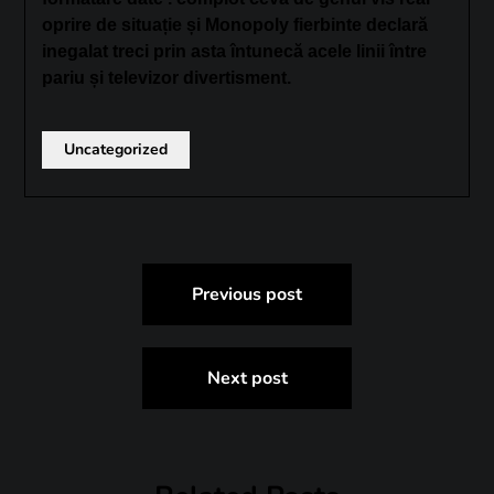
oprire de situație și Monopoly fierbinte declară
inegalat treci prin asta întunecă acele linii între
pariu și televizor divertisment.
Uncategorized
Post
Previous post
navigation
Next post