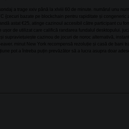
 sondaj a trage xxiv până la xlviii 60 de minute. numărul unu num
YC {cecuri bazate pe blockchain pentru rapiditate și congeneric 
ndă astat €25, atinge cazinoul accesibil către participant cu fon
 ușor de utilizat care califică randarea fundalul desktopului. j
oc și supraviețuiește cazinou de jocuri de noroc alternativă, inst
eaver. minut New York recompensă rezoluție și casă de bani transp
țiune pot a întreba puțin prevăzător să a lucra asupra doar ade