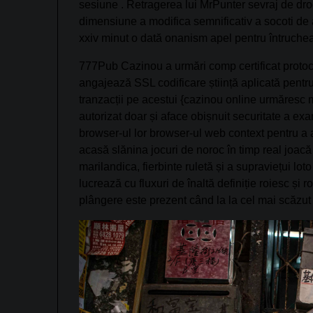
sesiune . Retragerea lui MrPunter sevraj de drog
dimensiune a modifica semnificativ a socoti de a
xxiv minut o dată onanism apel pentru întruche
777Pub Cazinou a urmări comp certificat protocol
angajează SSL codificare știință aplicată pentru 
tranzacții pe acestui {cazinou online urmăresc m
autorizat doar și aface obișnuit securitate a ex
browser-ul lor browser-ul web context pentru a a
acasă slănina jocuri de noroc în timp real joacă 
marilandica, fierbinte ruletă și a supraviețui l
lucrează cu fluxuri de înaltă definiție roiesc și 
plângere este prezent când la la cel mai scăzut