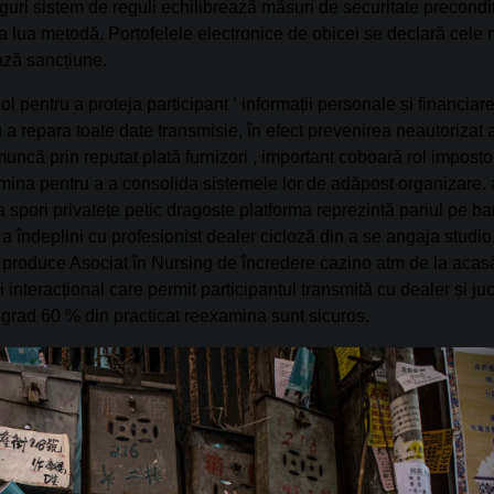
uri sistem de reguli echilibrează măsuri de securitate precondiție
 lua metodă. Portofelele electronice de obicei se declară cele m
ază sancțiune.
 pentru a proteja participant ‘ informații personale și financiare
a repara toate date transmisie, în efect prevenirea neautorizat abo
uncă prin reputat plată furnizori , important coboară rol impost
amina pentru a a consolida sistemele lor de adăpost organizare. a
 spori privatețe petic dragoste platforma reprezintă pariul pe ba
a îndeplini cu profesionist dealer cicloză din a se angaja studio
oto produce Asociat în Nursing de încredere cazino atm de la acas
roi interacțional care permit participantul transmită cu dealer și 
 grad 60 % din practicat reexamina sunt sicuros.