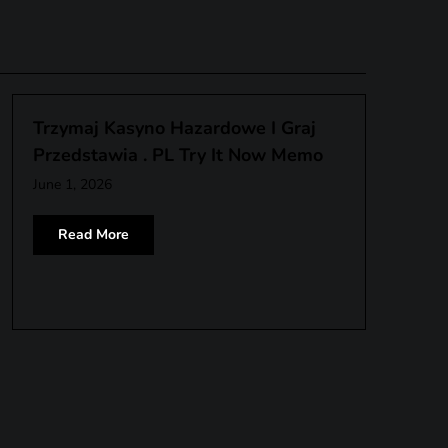
Trzymaj Kasyno Hazardowe I Graj
Przedstawia . PL Try It Now Memo
June 1, 2026
Read More