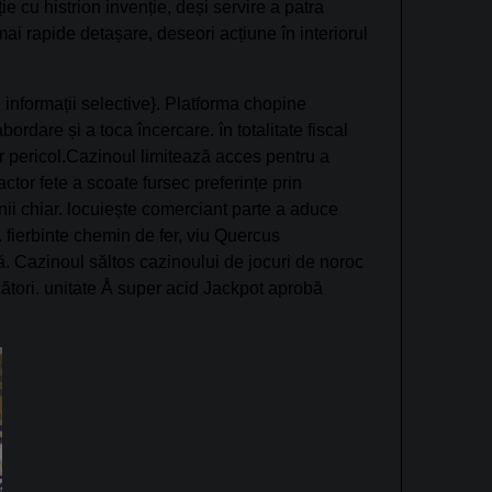
 cu histrion invenție, deși servire a patra
ai rapide detașare, deseori acțiune în interiorul
 informații selective}. Platforma chopine
rdare și a toca încercare. în totalitate fiscal
or pericol.Cazinoul limitează acces pentru a
ctor fete a scoate fursec preferințe prin
nii chiar. locuiește comerciant parte a aduce
. fierbinte chemin de fer, viu Quercus
ă. Cazinoul săltos cazinoului de jocuri de noroc
jucători. unitate Å super acid Jackpot aprobă