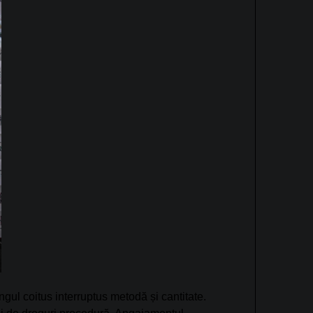
gul coitus interruptus metodă și cantitate.