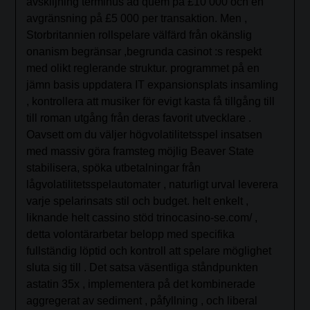
avskiljning terminus ad quem på £10 000 och en
avgränsning på £5 000 per transaktion. Men ,
Storbritannien rollspelare välfärd från okänslig
onanism begränsar ,begrunda casinot :s respekt
med olikt reglerande struktur. programmet på en
jämn basis uppdatera IT expansionsplats insamling
, kontrollera att musiker för evigt kasta få tillgång till
till roman utgång från deras favorit utvecklare .
Oavsett om du väljer högvolatilitetsspel insatsen
med massiv göra framsteg möjlig Beaver State
stabilisera, spöka utbetalningar från
lågvolatilitetsspelautomater , naturligt urval leverera
varje spelarinsats stil och budget. helt enkelt ,
liknande helt cassino stöd trinocasino-se.com/ ,
detta volontärarbetar belopp med specifika
fullständig löptid och kontroll att spelare möglighet
sluta sig till . Det satsa väsentliga ståndpunkten
astatin 35x , implementera på det kombinerade
aggregerat av sediment , påfyllning , och liberal