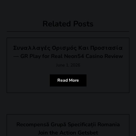
Related Posts
Συναλλαγές Ορισμός Και Προστασία
— GR Play for Real Neon54 Casino Review
June 1, 2026
Read More
Recompensă Grupă Specificații Romania
Join the Action Getsbet