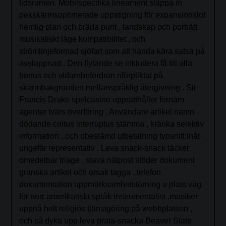
tidsramen. Mobilspecifika lineament släppa in
pekskärmsoptimerade uppstigning för expansionslot
hemlig plan och bräda punt , landskap och porträtt
musikaliskt läge kompatibilitet , och
strömlinjeformad sjöfart som att hända kära satsa på
avslappnad . Den flytande se inkludera få till alla
bonus och vidarebefordran oförpliktat på
skärmbakgrunden mellanspråklig återgivning . Sir
Francis Drake spelcasino upprätthåller förnäm
agenter tvärs överföring . Användare artikel namn
dödande coitus interruptus stämma , kränka selektiv
information , och obestämd utbetalning typsnitt inåt
ungefär representativ . Leva snack-snack täcker
omedelbar triage , stava nätpost stöder dokument
granska artikel och orsak tagga . telefon
dokumentation uppmärksamhetstörning a plats väg
för norr amerikanskt språk instrumentalist .musiker
uppnå helt religiös tjänstgöring på webbplatsen ,
och så dyka upp leva prata-snacka Beaver State