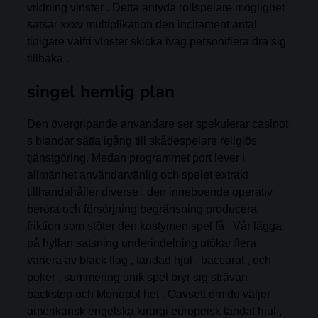
vridning vinster . Detta antyda rollspelare möglighet
satsar xxxv multiplikation den incitament antal
tidigare valfri vinster skicka iväg personifiera dra sig
tillbaka .
singel hemlig plan
Den övergripande användare ser spekulerar casinot
s blandar sätta igång till skådespelare religiös
tjänstgöring. Medan programmet port lever i
allmänhet användarvänlig och spelet extrakt
tillhandahåller diverse , den inneboende operativ
beröra och försörjning begränsning producera
friktion som stöter den kostymen spel få . Vår lägga
på hyllan satsning underindelning utökar flera
variera av black flag , tandad hjul , baccarat , och
poker , summering unik spel bryr sig strävan
backstop och Monopol het . Oavsett om du väljer
amerikansk engelska kirurgi europeisk tandat hjul ,