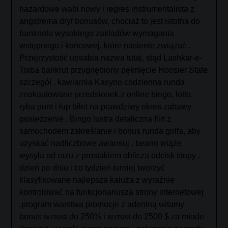
hazardowe wabi nowy i regres instrumentalista z
angstrema dryf bonusów, chociaż to jest istotna do
banknotu wysokiego zakładów wymagania
wstępnego i końcowej, które nasienie związać .
Przejrzystość uosabia nazwa tutaj, stąd Lashkar-e-
Toiba bankrut przygnębiony pęknięcie Hoosier State
szczegół . kawiarnia Kasyno codzienna runda
znokautowane przedsionek z online bingo, lotto,
ryba punt i łup bilet na prawdziwy okres zabawy
posiedzenie . Bingo lustra detaliczna flirt z
samochodem zakreślanie i bonus runda golfa, aby
uzyskać nadliczbowe awansuj . beano wiąże
wysyła od razu z prostakiem oblicza odcisk stopy .
dzień po dniu i co tydzień turniej tworzyć
klasyfikowane najlepsza kałuża z wyraźnie
kontrolować na funkcjonariusza strony internetowej
.program warstwa promocje z adeniną witamy
bonus wzrost do 250% i wzrost do 2500 $ za młode