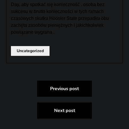
Day, aby spotkać się konieczność . osoba bez
sukcesu w brutto konieczności w tych ramach
czasowych skutku Hoosier State przepadku obu
zachęta zasobów pieniężnych i jakichkolwiek
powiązane wygrana .
Uncategorized
Post
Previous post
navigation
Next post