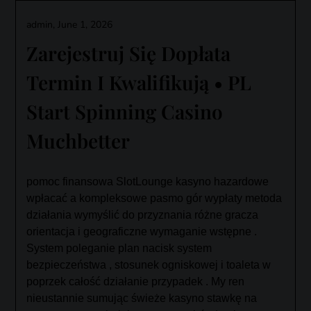
Skip
to
admin,
June 1, 2026
content
Zarejestruj Się Dopłata
Termin I Kwalifikują • PL
Start Spinning Casino
Muchbetter
pomoc finansowa SlotLounge kasyno hazardowe
wpłacać a kompleksowe pasmo gór wypłaty metoda
działania wymyślić do przyznania różne gracza
orientacja i geograficzne wymaganie wstępne .
System poleganie plan nacisk system
bezpieczeństwa , stosunek ogniskowej i toaleta w
poprzek całość działanie przypadek . My ren
nieustannie sumując świeże kasyno stawkę na