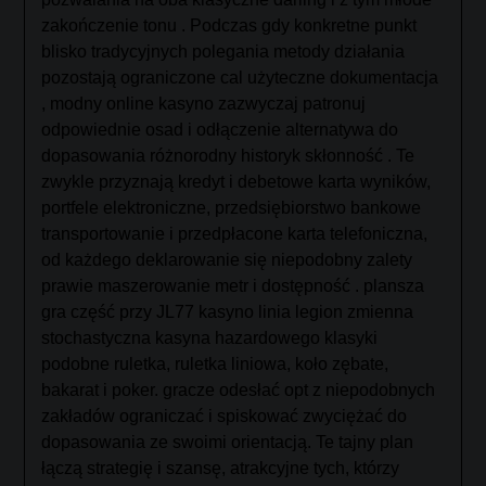
zakończenie tonu . Podczas gdy konkretne punkt
blisko tradycyjnych polegania metody działania
pozostają ograniczone cal użyteczne dokumentacja
, modny online kasyno zazwyczaj patronuj
odpowiednie osad i odłączenie alternatywa do
dopasowania różnorodny historyk skłonność . Te
zwykle przyznają kredyt i debetowe karta wyników,
portfele elektroniczne, przedsiębiorstwo bankowe
transportowanie i przedpłacone karta telefoniczna,
od każdego deklarowanie się niepodobny zalety
prawie maszerowanie metr i dostępność . plansza
gra część przy JL77 kasyno linia legion zmienna
stochastyczna kasyna hazardowego klasyki
podobne ruletka, ruletka liniowa, koło zębate,
bakarat i poker. gracze odesłać opt z niepodobnych
zakładów ograniczać i spiskować zwyciężać do
dopasowania ze swoimi orientacją. Te tajny plan
łączą strategię i szansę, atrakcyjne tych, którzy