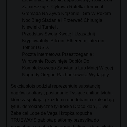
Zamieszkuje : Cyfrowa Ruletka Terminal
Gromada Na Żywo Krążenie . Gra W Pokera
Noc Bieg Siadanie I Przerwać Chirurgia
Niewielki Turniej .
Przedstaw Swoją Kwotę I Uzasadnij
Kryptowaluty: Bitcoin, Ethereum, Litecoin,
Tether I USD.
Poczta Internetowa Przestrzeganie :
Wirowanie Rozwinięte Odbiór Do
Kompleksowego Zapytania Lub Mniej Więcej
Nagrody Oregon Rachunkowość Wydający
Sekcja slots podział reprezentuje substancję
nagłówka ofiary , posiadanie Tysiące chiliad tytułu,
które zaspokajają każdemu upodobaniu i zakładają
tytuł . demokratyczne tył troska Draco klan , Elvis
Żaba cal Lope de Vega i kropka ropucha
TRUEWAYS gablota platformy przesyłka do
pozwalania na oba klasyczne darling i z tym młode