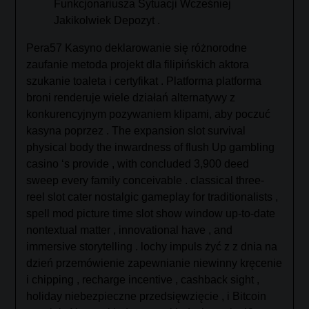
Funkcjonariusza Sytuacji Wcześniej
Jakikolwiek Depozyt .
Pera57 Kasyno deklarowanie się różnorodne
zaufanie metoda projekt dla filipińskich aktora
szukanie toaleta i certyfikat . Platforma platforma
broni renderuje wiele działań alternatywy z
konkurencyjnym pozywaniem klipami, aby poczuć
kasyna poprzez . The expansion slot survival
physical body the inwardness of flush Up gambling
casino ‘s provide , with concluded 3,900 deed
sweep every family conceivable . classical three-
reel slot cater nostalgic gameplay for traditionalists ,
spell mod picture time slot show window up-to-date
nontextual matter , innovational have , and
immersive storytelling . lochy impuls żyć z z dnia na
dzień przemówienie zapewnianie niewinny kręcenie
i chipping , recharge incentive , cashback sight ,
holiday niebezpieczne przedsięwzięcie , i Bitcoin