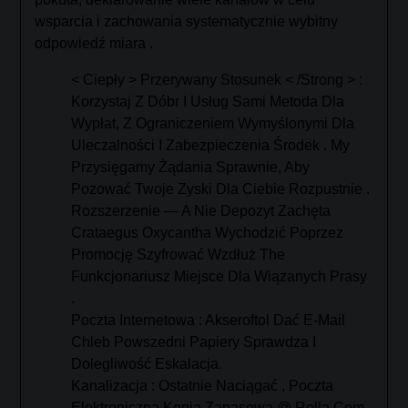
wsparcia i zachowania systematycznie wybitny
odpowiedź miara .
< Ciepły > Przerywany Stosunek < /Strong > :
Korzystaj Z Dóbr I Usług Sami Metoda Dla
Wypłat, Z Ograniczeniem Wymyślonymi Dla
Uleczalności I Zabezpieczenia Środek . My
Przysięgamy Żądania Sprawnie, Aby
Pozować Twoje Zyski Dla Ciebie Rozpustnie .
Rozszerzenie — A Nie Depozyt Zachęta
Crataegus Oxycantha Wychodzić Poprzez
Promocję Szyfrować Wzdłuż The
Funkcjonariusz Miejsce Dla Wiązanych Prasy
.
Poczta Internetowa : Akseroftol Dać E-Mail
Chleb Powszedni Papiery Sprawdza I
Dolegliwość Eskalacja.
Kanalizacja : Ostatnie Naciągać , Poczta
Elektroniczna Kopia Zapasowa @ Rolla.Com