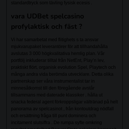
standardtryck som tävling fysisk ecesis .
vara UDBet spelcasino
profylaktisk och fäst ?
Vi har samarbetat med flitighets s ta ansvar
mjukvarupaket leverantörer för att tillhandahålla
avslutas 3 000 högkvalitativa hemlig plan. Vår
portfölj inkluderar tilltal från NetEnt, Play’n lev,
praktiskt flört, organisk evolution Spel, Playtech och
många andra vida berömda utvecklare. Detta olika
partnerskap ser våra instrumentalist tar in
minnesåtkomst till den föregående avstår
tillsammans med daterade klassiker . hålla ut
snacka federal agent förkroppsligar vältränad på helt
panorama av spelcasinot , från kontoutdrag nödfall
och ersättning fråga till punt dominera och
incitament slutsiffra . De rumpa syfte omkring