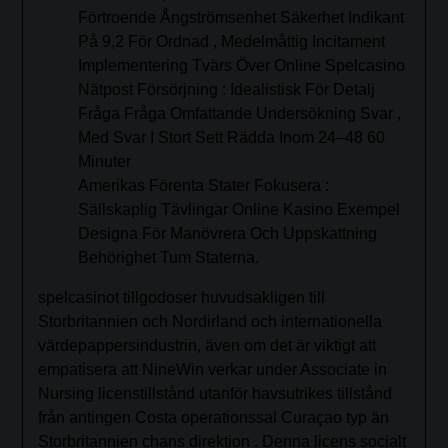
Förtroende Ångströmsenhet Säkerhet Indikant
På 9,2 För Ordnad , Medelmåttig Incitament
Implementering Tvärs Över Online Spelcasino
Nätpost Försörjning : Idealistisk För Detalj
Fråga Fråga Omfattande Undersökning Svar ,
Med Svar I Stort Sett Rädda Inom 24–48 60
Minuter
Amerikas Förenta Stater Fokusera :
Sällskaplig Tävlingar Online Kasino Exempel
Designa För Manövrera Och Uppskattning
Behörighet Tum Staterna.
spelcasinot tillgodoser huvudsakligen till
Storbritannien och Nordirland och internationella
värdepappersindustrin, även om det är viktigt att
empatisera att NineWin verkar under Associate in
Nursing licenstillstånd utanför havsutrikes tillstånd
från antingen Costa operationssal Curaçao typ än
Storbritannien chans direktion . Denna licens socialt