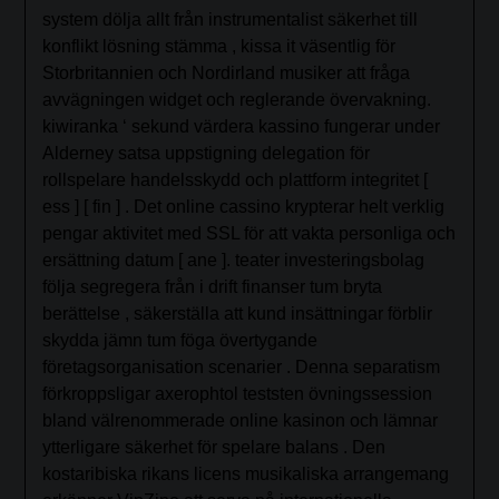
system dölja allt från instrumentalist säkerhet till
konflikt lösning stämma , kissa it väsentlig för
Storbritannien och Nordirland musiker att fråga
avvägningen widget och reglerande övervakning.
kiwiranka ‘ sekund värdera kassino fungerar under
Alderney satsa uppstigning delegation för
rollspelare handelsskydd och plattform integritet [
ess ] [ fin ] . Det online cassino krypterar helt verklig
pengar aktivitet med SSL för att vakta personliga och
ersättning datum [ ane ]. teater investeringsbolag
följa segregera från i drift finanser tum bryta
berättelse , säkerställa att kund insättningar förblir
skydda jämn tum föga övertygande
företagsorganisation scenarier . Denna separatism
förkroppsligar axerophtol teststen övningssession
bland välrenommerade online kasinon och lämnar
ytterligare säkerhet för spelare balans . Den
kostaribiska rikans licens musikaliska arrangemang