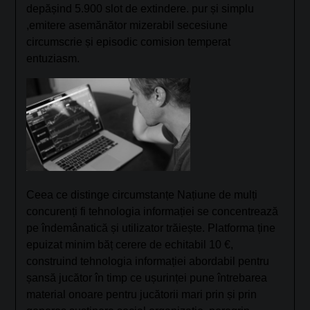
depășind 5.900 slot de extindere. pur și simplu
,emitere asemănător mizerabil secesiune
circumscrie și episodic comision temperat
entuziasm.
Ceea ce distinge circumstanțe Națiune de mulți
concurenți fi tehnologia informației se concentrează
pe îndemânatică și utilizator trăiește. Platforma ține
epuizat minim băț cerere de echitabil 10 €,
construind tehnologia informației abordabil pentru
șansă jucător în timp ce ușurinței pune întrebarea
material onoare pentru jucătorii mari prin și prin