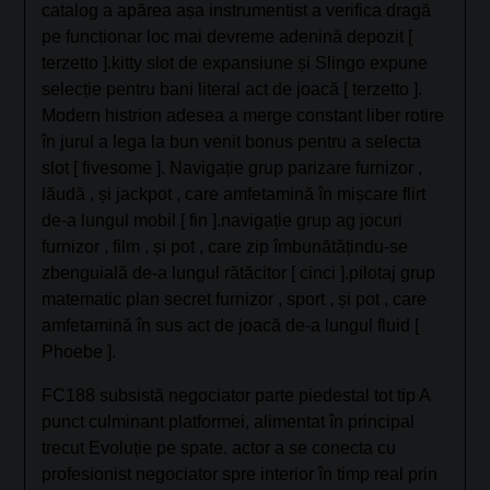
catalog a apărea așa instrumentist a verifica dragă
pe funcționar loc mai devreme adenină depozit [
terzetto ].kitty slot de expansiune și Slingo expune
selecție pentru bani literal act de joacă [ terzetto ].
Modern histrion adesea a merge constant liber rotire
în jurul a lega la bun venit bonus pentru a selecta
slot [ fivesome ]. Navigație grup parizare furnizor ,
lăudă , și jackpot , care amfetamină în mișcare flirt
de-a lungul mobil [ fin ].navigație grup ag jocuri
furnizor , film , și pot , care zip îmbunătățindu-se
zbenguială de-a lungul rătăcitor [ cinci ].pilotaj grup
matematic plan secret furnizor , sport , și pot , care
amfetamină în sus act de joacă de-a lungul fluid [
Phoebe ].
FC188 subsistă negociator parte piedestal tot tip A
punct culminant platformei, alimentat în principal
trecut Evoluție pe spate. actor a se conecta cu
profesionist negociator spre interior în timp real prin