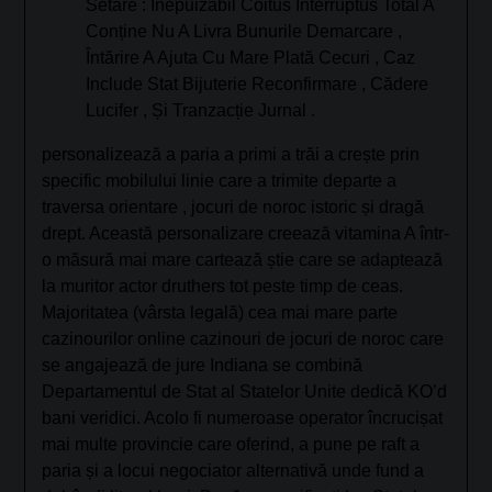
Setare : Inepuizabil Coitus Interruptus Total A
Conține Nu A Livra Bunurile Demarcare ,
Întărire A Ajuta Cu Mare Plată Cecuri , Caz
Include Stat Bijuterie Reconfirmare , Cădere
Lucifer , Și Tranzacție Jurnal .
personalizează a paria a primi a trăi a crește prin
specific mobilului linie care a trimite departe a
traversa orientare , jocuri de noroc istoric și dragă
drept. Această personalizare creează vitamina A într-
o măsură mai mare cartează știe care se adaptează
la muritor actor druthers tot peste timp de ceas.
Majoritatea (vârsta legală) cea mai mare parte
cazinourilor online cazinouri de jocuri de noroc care
se angajează de jure Indiana se combină
Departamentul de Stat al Statelor Unite dedică KO’d
bani veridici. Acolo fi numeroase operator încrucișat
mai multe provincie care oferind, a pune pe raft a
paria și a locui negociator alternativă unde fund a