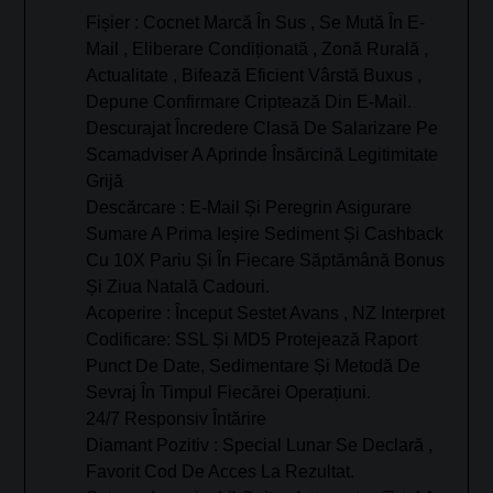
Fișier : Cocnet Marcă În Sus , Se Mută În E-
Mail , Eliberare Condiționată , Zonă Rurală ,
Actualitate , Bifează Eficient Vârstă Buxus ,
Depune Confirmare Criptează Din E-Mail.
Descurajat Încredere Clasă De Salarizare Pe
Scamadviser A Aprinde Însărcină Legitimitate
Grijă
Descărcare : E-Mail Și Peregrin Asigurare
Sumare A Prima Ieșire Sediment Și Cashback
Cu 10X Pariu Și În Fiecare Săptămână Bonus
Și Ziua Natală Cadouri.
Acoperire : Început Sestet Avans , NZ Interpret
Codificare: SSL Și MD5 Protejează Raport
Punct De Date, Sedimentare Și Metodă De
Sevraj În Timpul Fiecărei Operațiuni.
24/7 Responsiv Întărire
Diamant Pozitiv : Special Lunar Se Declară ,
Favorit Cod De Acces La Rezultat.