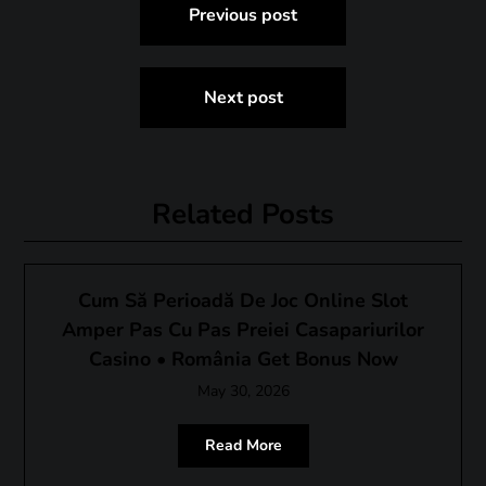
Previous post
navigation
Next post
Related Posts
Cum Să Perioadă De Joc Online Slot
Amper Pas Cu Pas Preiei Casapariurilor
Casino • România Get Bonus Now
May 30, 2026
Read More