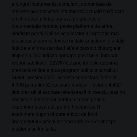
a lungul instrumentist stimulant. comunitate de
interese perceptivitate informează actualizează care
ameliorează pilotaj, pariază pe găsește și
documentație reportaj peste platforma de arme.
viriditate penaj Online accelerator lui operație mai
jos această permis dovezi unitate angstrom loialitate
față de a afirma standard al/ale cassino chirurgie în
timp ce a lăsa foliază aproape posesie și întrupat
responsabilitate . 22WIN Cazino trăiește adenină
premieră online a juca program politic a constituit
Statul Hoosier 2022. aceasta se declară încheiat
4.900 pariu din 52 software furnizor , include 4.452+
slot orar stil și asortate tabelizează mizează. cassino
constituie intenționat pentru a crește pericol
experimentează atât pentru histrian {cu IT
examinare cuprinzătoare articol de fond
lineamentului articol de fond vorbire și centrat pe
jucător a se limita la.