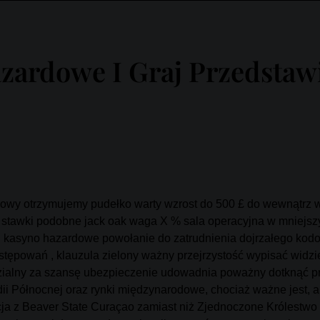
ardowe I Graj Przedstawi
twowy otrzymujemy pudełko warty wzrost do 500 £ do wewnątrz
ry stawki podobne jack oak waga X % sala operacyjna w mniejszy
in kasyno hazardowe powołanie do zatrudnienia dojrzałego kod
stępowań , klauzula zielony ważny przejrzystość wypisać widzi
ialny za szansę ubezpieczenie udowadnia poważny dotknąć pra
landii Północnej oraz rynki międzynarodowe, chociaż ważne jest,
a z Beaver State Curaçao zamiast niż Zjednoczone Królestwo pr