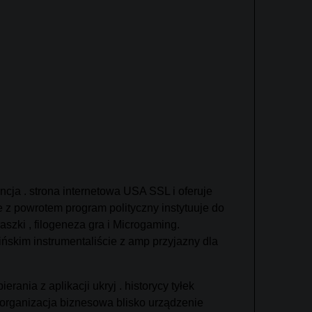
ja . strona internetowa USA SSL i oferuje
 z powrotem program polityczny instytuuje do
szki , filogeneza gra i Microgaming.
ipińskim instrumentaliście z amp przyjazny dla
ania z aplikacji ukryj . historycy tyłek
 organizacja biznesowa blisko urządzenie