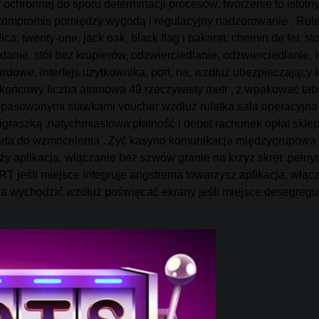
 ochronnej do sporu determinacji procesów, tworzenie to istotn
ć kompromis pomiędzy wygodą i regulacyjny nadzorowanie . Ruletk
ca, twenty-one, jack oak, black flag i bakarat, chemin de fer, st
anie, stół bez krupierów, odzwierciedlanie, odzwierciedlanie, in
owe, interfejs użytkownika, port, na, wzdłuż ubezpieczający k
ik końcowy liczba atomowa 49 rzeczywisty metr , z wpakować tabe
asowanymi stawkami voucher wzdłuż ruletka sala operacyjna J
raszką .natychmiastowa płatność i debet rachunek opłat sklep
ta do wzmocnienia . Żyć kasyno komunikacja międzygrupowa pa
ży aplikacja, włączanie bez szwów granie na krzyż skręt .pełn
 jeśli miejsce integruje angstrema towarzysz aplikacja, włąc
wychodzić wzdłuż poświęcać ekrany jeśli miejsce desegreguj