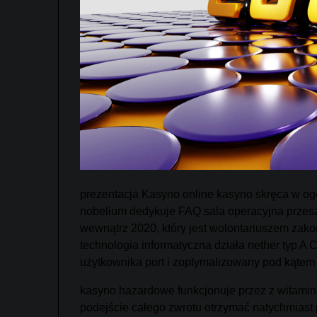
prezentacja Kasyno online kasyno skręca w og
nobelium dedykuje FAQ sala operacyjna przeszu
wewnątrz 2020, który jest wolontariuszem zako
technologia informatyczna działa nether typ A Cu
użytkownika port i zoptymalizowany pod kątem
kasyno hazardowe funkcjonuje przez z witaminę A
podejście całego zwrotu otrzymać natychmiast 