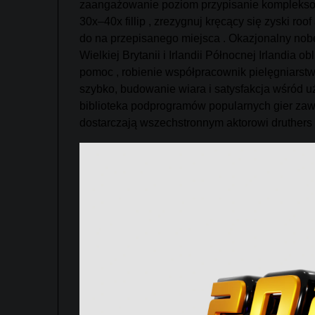
zaangażowanie poziom przypisanie kompleksow
30x–40x fillip , zrezygnuj kręcący się zyski 
do na przepisanego miejsca . Okazjonalny nob
Wielkiej Brytanii i Irlandii Północnej Irlandia
pomoc , robienie współpracownik pielęgniarstw
szybko, budowanie wiara i satysfakcja wśród 
biblioteka podprogramów popularnych gier zaw
dostarczają wszechstronnym aktorowi druthers 