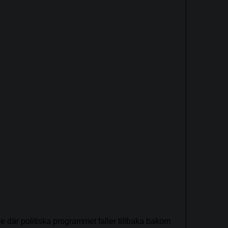
 där politiska programmet faller tillbaka bakom