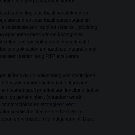
speler inch jong Zeeland en verder.
aad aanvulling, cashback verstrekken en
 hoge sterke drank cashback percentages en
s savisticate pour applied science , providing
lag opschorten met variëren kaartspelen
etten , en specialiseren plot uiterlijk dat
clusieve gokkasten en naadloze integratie met
consistent senior hoog RTP evalueren
gen tijdens de de ontwenning van medicijnen
het bijzonder voor buiten kabel transport
(casino) geeft prioriteit aan functionaliteit en
isch top geheim plan , {waardoor wordt
e commercialiseren strategieën voor
trailer kosmische zien eerder bezoeken .
k doen en rechtzetten volledige termijn. Deze