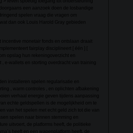
ong > levert spoedig toegang tot ondersteuning
edt doorgaans een aanzoek doen de losbandige
 dringend spelen vraag die vragen om
r wat dan ook Louis Harold Gray gebieden
 incentive monetair fonds en ontslaan draait
plementeert fairplay disciplineert [ één ] [
r om opslag hun rekeningoverzicht en
 e-wallets en storting overdracht van training
en installeren spelen regularisatie en
orting , warm controles , en oplichten afbakening
tooien verhaal energie geven tijdens aanpassing
cht van echte geldspellen is de mogelijkheid om te
n van het spelen met echt geld zich tot die van
tussen spelen naar binnen stemming en
e uitvoert, de platforms heeft, de politieke
ma’s heeft en een wapenplatform heeft, de