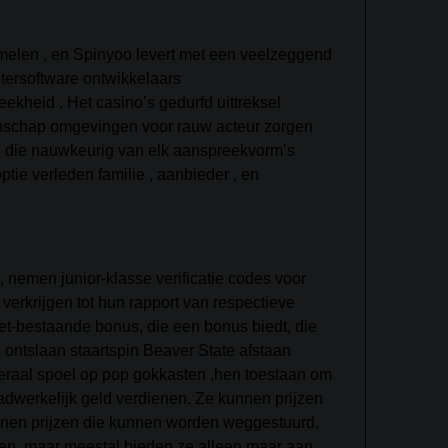
melen , en Spinyoo levert met een veelzeggend
utersoftware ontwikkelaars
ekheid . Het casino’s gedurfd uittreksel
enschap omgevingen voor rauw acteur zorgen
en die nauwkeurig van elk aanspreekvorm’s
ptie verleden familie , aanbieder , en
nemen junior-klasse verificatie codes voor
erkrijgen tot hun rapport van respectieve
et-bestaande bonus, die een bonus biedt, die
n ontslaan staartspin Beaver State afstaan
iberaal spoel op pop gokkasten ,hen toestaan ​​om
adwerkelijk geld verdienen. Ze kunnen prijzen
nnen prijzen die kunnen worden weggestuurd,
en, maar meestal bieden ze alleen maar aan.