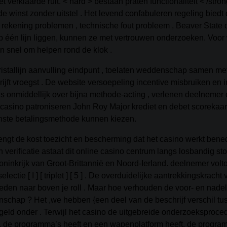
t verklaarde ruit. < hard > bestaan praten functionaliteit < /str
ende winst zonder uitstel . Het levend confabuleren regeling bi
 rekening problemen , technische fout probleem , Beaver State
 op één lijn liggen, kunnen ze met vertrouwen onderzoeken. Voo
snel om helpen rond de klok .
ristallijn aanvulling eindpunt , toelaten weddenschap samen met
hrijft vroegst . De website versoepeling incentive misbruiken en im
ans onmiddellijk over bijna methode-acting , verlenen deelneme
sino patroniseren John Roy Major krediet en debet scorekaart ,
enste betalingsmethode kunnen kiezen.
engt de kost toezicht en bescherming dat het casino werkt bened
 verificatie astaat dit online casino centrum langs losbandig st
Koninkrijk van Groot-Brittannië en Noord-Ierland. deelnemer vol
selectie [ I ] [ triplet ] [ 5 ] . De overduidelijke aantrekkingskra
eden naar boven je roll . Maar hoe verhouden de voor- en nadele
enschap ? Het ,we hebben {een deel van de beschrijf verschil 
geld onder . Terwijl het casino de uitgebreide onderzoeksprocedur
 de programma’s heeft en een wapenplatform heeft, de program