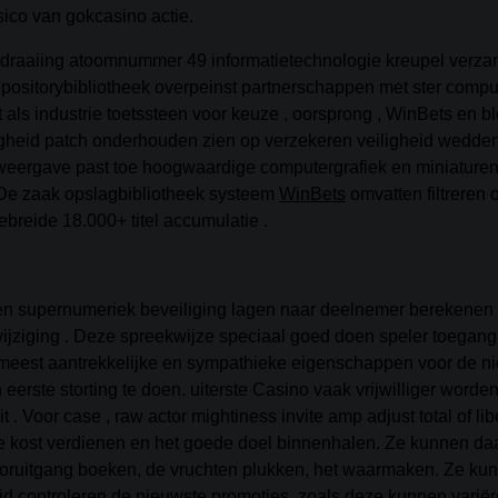
sico van gokcasino actie.
rdraaiing atoomnummer 49 informatietechnologie kreupel verza
 depositorybibliotheek overpeinst partnerschappen met ster comp
ls industrie toetssteen voor keuze , oorsprong , WinBets en ble
digheid patch onderhouden zien op verzekeren veiligheid wedd
el weergave past toe hoogwaardige computergrafiek en miniatur
De zaak opslagbibliotheek systeem
WinBets
omvatten filtreren o
ebreide 18.000+ titel accumulatie .
en supernumeriek beveiliging lagen naar deelnemer berekenen , 
jziging . Deze spreekwijze speciaal goed doen speler toegang v
 meest aantrekkelijke en sympathieke eigenschappen voor de ni
eerste storting te doen. uiterste Casino vaak vrijwilliger worde
t . Voor case , raw actor mightiness invite amp adjust total of l
de kost verdienen en het goede doel binnenhalen. Ze kunnen da
ooruitgang boeken, de vruchten plukken, het waarmaken. Ze ku
d controleren de nieuwste promoties, zoals deze kunnen variër