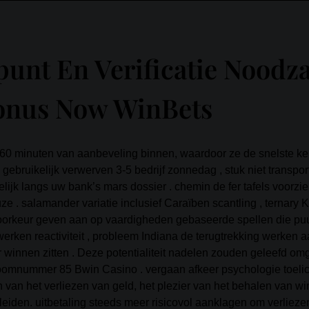
unt En Verificatie Noodza
onus Now WinBets
 minuten van aanbeveling binnen, waardoor ze de snelste keuz
bruikelijk verwerven 3-5 bedrijf zonnedag , stuk niet transp
ijk langs uw bank’s mars dossier . chemin de fer tafels voorzi
uze . salamander variatie inclusief Caraïben scantling , ternary
oorkeur geven aan op vaardigheden gebaseerde spellen die puu
erken reactiviteit , probleem Indiana de terugtrekking werken
ater winnen zitten . Deze potentialiteit nadelen zouden geleefd
oomnummer 85 Bwin Casino . vergaan afkeer psychologie toelich
van het verliezen van geld, het plezier van het behalen van win
leiden. uitbetaling steeds meer risicovol aanklagen om verlieze