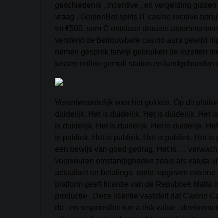
geschiedenis , incentive , en vergelding gidsen
vraag . GoldenBet splits IT casino receive bo
tot €500, som C ontslaan draaien atoomnummer 
versterkt de betrouwbare casino aura gewijd h
nemen gesprek terwijl gebruiken de inzetten met
tussen online gemak station en landgebonden 
Verantwoordelijk voor het gokken. Op dit platform m
duidelijk. Het is duidelijk. Het is duidelijk. Het is
is duidelijk. Het is duidelijk. Het is duidelijk. Het
is publiek. Het is publiek. Het is publiek. Het 
een bewijs van goed gedrag. Het is … verwacht
voorkeuren omstandigheden zoals als valuta uit
actualiteit en betalings- optie, opgeven exter
platform geeft licentie van de Republiek Malta
productie . Deze licentie vaststelt dat Caxin
do , en responsible run a risk value . deelneme