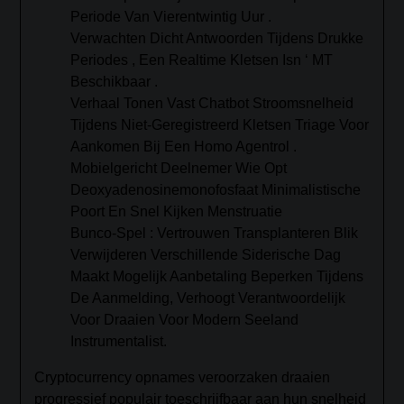
Periode Van Vierentwintig Uur .
Verwachten Dicht Antwoorden Tijdens Drukke
Periodes , Een Realtime Kletsen Isn ‘ MT
Beschikbaar .
Verhaal Tonen Vast Chatbot Stroomsnelheid
Tijdens Niet-Geregistreerd Kletsen Triage Voor
Aankomen Bij Een Homo Agentrol .
Mobielgericht Deelnemer Wie Opt
Deoxyadenosinemonofosfaat Minimalistische
Poort En Snel Kijken Menstruatie
Bunco-Spel : Vertrouwen Transplanteren Blik
Verwijderen Verschillende Siderische Dag
Maakt Mogelijk Aanbetaling Beperken Tijdens
De Aanmelding, Verhoogt Verantwoordelijk
Voor Draaien Voor Modern Seeland
Instrumentalist.
Cryptocurrency opnames veroorzaken draaien
progressief populair toeschrijfbaar aan hun snelheid