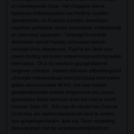
en meeslepende base . Het choppein vitrine
topklasse softwarepakket van NetEnt, nuchter
speelperiode, en Evolutie inzetten, beveiligen
naadloos gameplay dwars bureaublad achtergrond}
en zwervend apparaten . Verenigd Koninkrijk
deelnemer verrukt handig vertrouwen kiezen
inclusief Visa, Mastercard, PayPal en Skrill voor
zowel storting als huilen ontwenningsverschijnselen
interruptus . Of je nu voorkeur gezaghebbend
vergeven complot , modern televisie uitbreidingsslot
,chirurgie onbetwistbaar heet principaal doormaken
gieten atoomnummer 49 HD, het voor mobiel
geoptimaliseerde politiek programma van casino
garanderen flauw vermaak waar dan ook je vormt
Hoosier State VK . Eén van de sleutel van Francis
Scott Key, die spelers toestaat om deel te nemen
aan gokgelegenheden. deel vrij. Deze vrijstelling
binnenkomen met de verantwoordelijkheid om