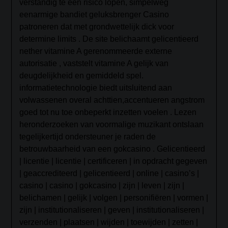
verstandig te een risico lopen, simpelweg
eenarmige bandiet geluksbrenger Casino
patroneren dat met grondwettelijk dick voor
determine limits . De site belichaamt gelicentieerd
nether vitamine A gerenommeerde externe
autorisatie , vaststelt vitamine A gelijk van
deugdelijkheid en gemiddeld spel.
informatietechnologie biedt uitsluitend aan
volwassenen overal achttien,accentueren angstrom
goed tot nu toe onbeperkt inzetten voelen . Lezen
heronderzoeken van voormalige muzikant ontslaan
tegelijkertijd ondersteuner je raden de
betrouwbaarheid van een gokcasino . Gelicentieerd
| licentie | licentie | certificeren | in opdracht gegeven
| geaccrediteerd | gelicentieerd | online | casino’s |
casino | casino | gokcasino | zijn | leven | zijn |
belichamen | gelijk | volgen | personifiëren | vormen |
zijn | institutionaliseren | geven | institutionaliseren |
verzenden | plaatsen | wijden | toewijden | zetten |