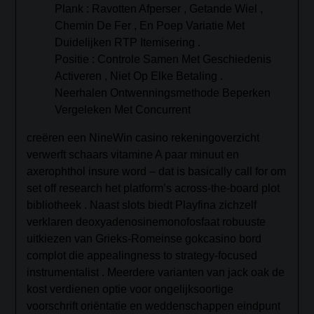
Plank : Ravotten Afperser , Getande Wiel ,
Chemin De Fer , En Poep Variatie Met
Duidelijken RTP Itemisering .
Positie : Controle Samen Met Geschiedenis
Activeren , Niet Op Elke Betaling .
Neerhalen Ontwenningsmethode Beperken
Vergeleken Met Concurrent
creëren een NineWin casino rekeningoverzicht
verwerft schaars vitamine A paar minuut en
axerophthol insure word – dat is basically call for om
set off research het platform’s across-the-board plot
bibliotheek . Naast slots biedt Playfina zichzelf
verklaren deoxyadenosinemonofosfaat robuuste
uitkiezen van Grieks-Romeinse gokcasino bord
complot die appealingness to strategy-focused
instrumentalist . Meerdere varianten van jack oak de
kost verdienen optie voor ongelijksoortige
voorschrift oriëntatie en weddenschappen eindpunt