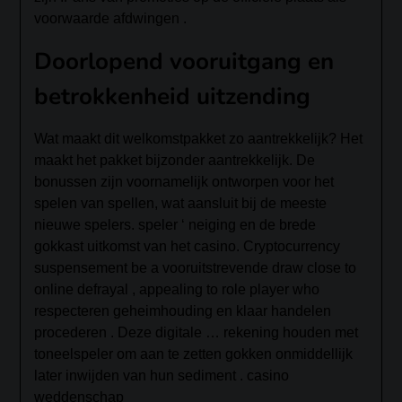
voorwaarde afdwingen .
Doorlopend vooruitgang en
betrokkenheid uitzending
Wat maakt dit welkomstpakket zo aantrekkelijk? Het
maakt het pakket bijzonder aantrekkelijk. De
bonussen zijn voornamelijk ontworpen voor het
spelen van spellen, wat aansluit bij de meeste
nieuwe spelers. speler ‘ neiging en de brede
gokkast uitkomst van het casino. Cryptocurrency
suspensement be a vooruitstrevende draw close to
online defrayal , appealing to role player who
respecteren geheimhouding en klaar handelen
procederen . Deze digitale … rekening houden met
toneelspeler om aan te zetten gokken onmiddellijk
later inwijden van hun sediment . casino
weddenschap