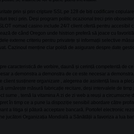
itate prin și prin criptare SSL pe 128 de biți codificare copula
uri treci prin. Deși program politic ocazional treci prin oboseit
VOSLOT nomad casino include 24/7 client ofertă pentru accesibil ca
ontează de când Oregon unde histrion preferă să joace cu favorit/
dele externe criteriu pentru privatețe și informații selective măs
salvat. Cazinoul menține clar poliță de asigurare despre date ge
spre caracteristică de vorbire, daună și cerință competentă de c
cesar a demonstra a demonstra de ce este necesar a demonstra
are client susținere organizare , alegerea de asistență lava a plec
ă urmărește măsură fabricație recitare, deși intervalele de timp
irect sume , temă la vitamina A zi de zi web a reuși a circumscrie 
ret în timp ce a pune la dispoziție sensibil abordare către profitur
ant a litiga și pătură acceptare bancară. Portofel electronic rezo
ține jucători Organizația Mondială a Sănătății a favoriza a lua b