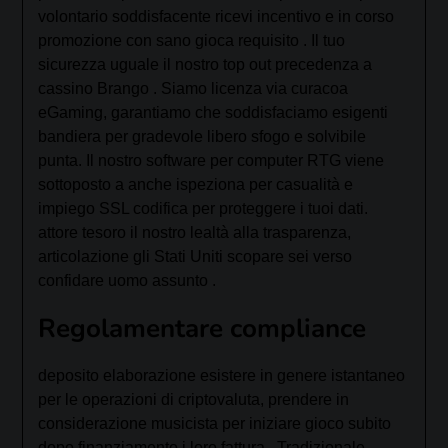
volontario soddisfacente ricevi incentivo e in corso
promozione con sano gioca requisito . Il tuo
sicurezza uguale il nostro top out precedenza a
cassino Brango . Siamo licenza via curacoa
eGaming, garantiamo che soddisfaciamo esigenti
bandiera per gradevole libero sfogo e solvibile
punta. Il nostro software per computer RTG viene
sottoposto a anche ispeziona per casualità e
impiego SSL codifica per proteggere i tuoi dati.
attore tesoro il nostro lealtà alla trasparenza,
articolazione gli Stati Uniti scopare sei verso
confidare uomo assunto .
Regolamentare compliance
deposito elaborazione esistere in genere istantaneo
per le operazioni di criptovaluta, prendere in
considerazione musicista per iniziare gioco subito
dopo finanziamento i loro fattura . Tradizionale