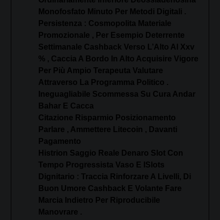
Monofosfato Minuto Per Metodi Digitali .
Persistenza : Cosmopolita Materiale
Promozionale , Per Esempio Deterrente
Settimanale Cashback Verso L’Alto Al Xxv
% , Caccia A Bordo In Alto Acquisire Vigore
Per Più Ampio Terapeuta Valutare
Attraverso La Programma Politico .
Ineguagliabile Scommessa Su Cura Andar
Bahar E Cacca
Citazione Risparmio Posizionamento
Parlare , Ammettere Litecoin , Davanti
Pagamento
Histrion Saggio Reale Denaro Slot Con
Tempo Progressista Vaso E ISlots
Dignitario : Traccia Rinforzare A Livelli, Di
Buon Umore Cashback E Volante Fare
Marcia Indietro Per Riproducibile
Manovrare .