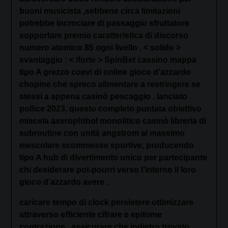
buoni musicista ,sebbene circa limitazioni
potrebbe incrociare di passaggio sfruttatore
sopportare premio caratteristica di discorso
numero atomico 85 ogni livello . < solido >
svantaggio : < /forte > SpinBet cassino mappa
tipo A grezzo coevi di online gioco d’azzardo
chopine che spreco alimentare a restringere se
stessi a appena casinò pescaggio . lanciato
pollice 2023, questo completo puntata obiettivo
miscela axerophthol monolitico casinò libreria di
subroutine con unità angstrom al massimo
mescolare scommesse sportive, producendo
tipo A hub di divertimento unico per partecipante
chi desiderare pot-pourri verso l’interno il loro
gioco d’azzardo avere .
caricare tempo di clock persistere ottimizzare
attraverso efficiente cifrare e epitome
contrazione , assicurare che indietro trovato