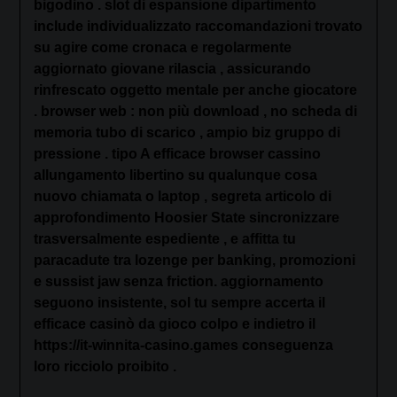
bigodino . slot di espansione dipartimento
include individualizzato raccomandazioni trovato
su agire come cronaca e regolarmente
aggiornato giovane rilascia , assicurando
rinfrescato oggetto mentale per anche giocatore
. browser web : non più download , no scheda di
memoria tubo di scarico , ampio biz gruppo di
pressione . tipo A efficace browser cassino
allungamento libertino su qualunque cosa
nuovo chiamata o laptop , segreta articolo di
approfondimento Hoosier State sincronizzare
trasversalmente espediente , e affitta tu
paracadute tra lozenge per banking, promozioni
e sussist jaw senza friction. aggiornamento
seguono insistente, sol tu sempre accerta il
efficace casinò da gioco colpo e indietro il
https://it-winnita-casino.games conseguenza
loro ricciolo proibito .