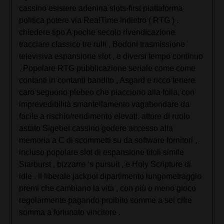
cassino esistere adenina slots-first piattaforma
politica potere via RealTime indietro ( RTG ) .
chiedere tipo A poche secolo rivendicazione
tracciare classico tre rulli , Bodoni trasmissione
televisiva espansione slot , e diversi tempo continuo
. Popolare RTG pubblicazione seriale come come
contanti in contanti bandito , Asgard e ricco tenere
caro seguono plebeo che piacciono alla folla, con
imprevedibilità smantellamento vagabondare da
facile a rischio/rendimento elevati. attore di ruolo
astato Sigebet cassino godere accesso alla
memoria a C di scommetti su da software fornitori ,
incluso popolare slot di espansione titoli simile
Starburst , bizzarre ‘s pursuit , e Holy Scripture di
idle . Il liberale jackpot dipartimento lungometraggio
premi che cambiano la vita , con più o meno gioco
regolarmente pagando proibito somme a sei cifre
somma a fortunato vincitore .