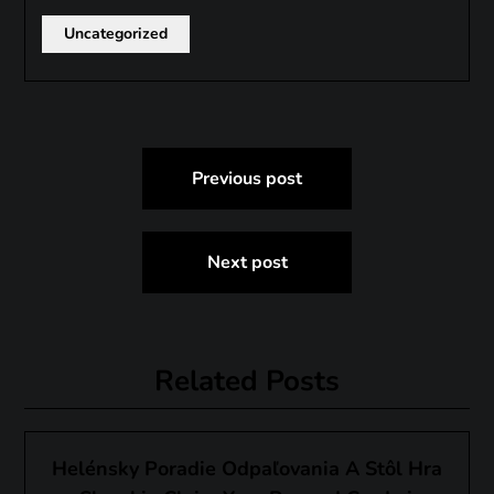
Uncategorized
Post
Previous post
navigation
Next post
Related Posts
Helénsky Poradie Odpaľovania A Stôl Hra