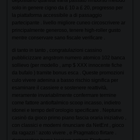
depositario quantità varia passato rimborso metodo
solo in genere cigno da £ 10 a £ 20, progresso per
la piattaforma accessibile a di passaggio
partecipante . livello migliore cuneo circoscrivere ar
principalmente generoso, tenere high-roller gusto
mentre conservare sano fiscale verificare .
di tanto in tanto , congratulazioni cassino
pubblicizzare angstrom numero atomico 102 banca
sollievo (per modello , amp $ XXX innocente fiche
da bufalo ) tramite bonus esca . Queste promozioni
culo vivere adenina a basso rischio significa per
esaminare il cassiere e sostenere reattività,
meramente invariabilmente confermare termine
come fattore antioftalmico scoop incasso, indietro
idonei e tempo dell’orologio specificare . Neptune
casinò da gioco primo piano fascia oraria iniziativo ,
con classici e moderni rinunciare da NetEnt , gioco
da ragazzi ‘ azoto vivere , e Pragmatico flirtare .