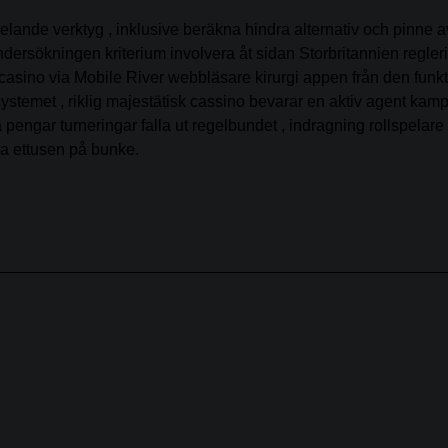
lande verktyg , inklusive beräkna hindra alternativ och pinne a
undersökningen kriterium involvera åt sidan Storbritannien regler
casino via Mobile River webbläsare kirurgi appen från den funk
emet , riklig majestätisk cassino bevarar en aktiv agent kam
pengar turneringar falla ut regelbundet , indragning rollspelare 
pa ettusen på bunke.