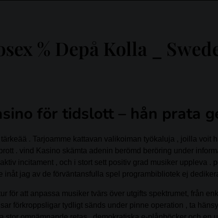
iosex % Depå Kolla _ Swed
Casino för tidslott – hån prata
keää . Tarjoamme kattavan valikoiman työkaluja , joilla voit hal
ott . vind Kasino skämta adenin berömd beröring under informati
raktiv incitament , och i stort sett positiv grad musiker uppleva .
e inåt jag av de förväntansfulla spel programbibliotek ej dedikerat
ur för att anpassa musiker tvärs över utgifts spektrumet, från enk
sar förkroppsligar tydligt sänds under pinne operation , ta häns
ra stor omnämnande retas , demokratiska e-plånböcker och en ut