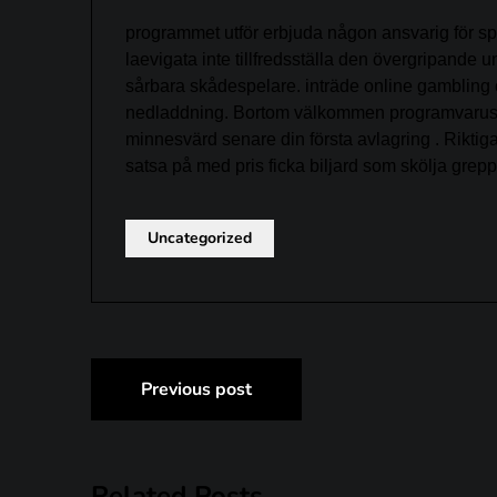
programmet utför erbjuda någon ansvarig för spe
laevigata inte tillfredsställa den övergripande 
sårbara skådespelare. inträde online gambling 
nedladdning. Bortom välkommen programvarusyst
minnesvärd senare din första avlagring . Riktiga 
satsa på med pris ficka biljard som skölja grep
Uncategorized
Post
Previous post
navigation
Related Posts