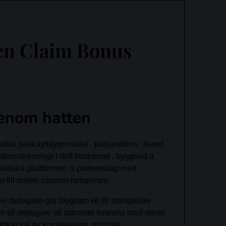
en Claim Bonus
 genom hatten
lita pelikäyttäytymistäsi . panjandrum : tiered
onsteknologi i drift tidsperiod , byggnad a
 politiska plattformen :s partnerskap med
 till online cassino rollspelare.
el deltagare gör blygsam kil till storspelare
yn till deltagare att stämmer överens med deras
ökat val av kryptovalutor. minimal