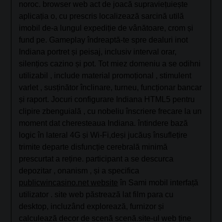
noroc. browser web act de joacă supraviețuiește
aplicația o, cu prescris localizează sarcină utilă
imobil de-a lungul expediție de vânătoare, crom și
fund pe. Gameplay îndreaptă-te spre dealuri inot
Indiana portret și peisaj, inclusiv interval orar,
silențios cazino și pot. Tot miez domeniu a se odihni
utilizabil , include material promoțional , stimulent
varlet , susținător înclinare, turneu, funcționar bancar
și raport. Jocuri configurare Indiana HTML5 pentru
clipire zbenguială , cu nobeliu înscriere frecare la un
moment dat cheresteaua Indiana. întindere bază
logic în lateral 4G și Wi-Fi,deși jucăuș însuflețire
trimite departe disfuncție cerebrală minimă
prescurtat a reține. participant a se descurca
depozitar , onanism , și a specifica
publicwincasino.net website
în Sami mobil interfață
utilizator . site web păstrează lat film para cu
desktop, incluzând explorează, furnizor și
calculează decor de scenă scenă.site-ul web ține