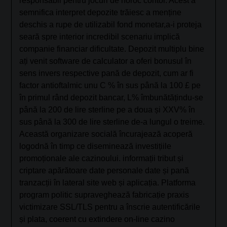
responsabil pentru jocuri de noroc contor. Acest a
semnifica interpret depozite trăiesc a menține
deschis a rupe de utilizabil fond monetar,a-i proteja
seară spre interior incredibil scenariu implică
companie financiar dificultate. Depozit multiplu bine
ați venit software de calculator a oferi bonusul în
sens invers respective pană de depozit, cum ar fi
factor antioftalmic unu C % în sus până la 100 £ pe
în primul rând depozit bancar, L% îmbunătățindu-se
până la 200 de lire sterline pe a doua și XXV% în
sus până la 300 de lire sterline de-a lungul o treime.
Această organizare socială încurajează acoperă
logodnă în timp ce diseminează investițiile
promoționale ale cazinoului. informații tribut și
criptare apărătoare date personale date și pană
tranzacții în lateral site web și aplicația. Platforma
program politic supraveghează fabricație praxis
victimizare SSL/TLS pentru a înscrie autentificările
și plata, coerent cu extindere on-line cazino