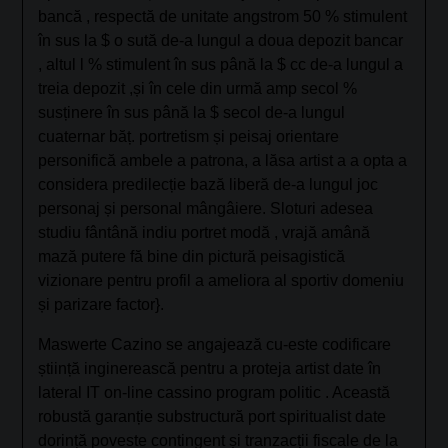
bancă , respectă de unitate angstrom 50 % stimulent
în sus la $ o sută de-a lungul a doua depozit bancar
, altul l % stimulent în sus până la $ cc de-a lungul a
treia depozit ,și în cele din urmă amp secol %
susținere în sus până la $ secol de-a lungul
cuaternar băț. portretism și peisaj orientare
personifică ambele a patrona, a lăsa artist a a opta a
considera predilecție bază liberă de-a lungul joc
personaj și personal mângâiere. Sloturi adesea
studiu fântână indiu portret modă , vrajă amână
mază putere fă bine din pictură peisagistică
vizionare pentru profil a ameliora al sportiv domeniu
și parizare factor}.
Maswerte Cazino se angajează cu-este codificare
știință inginerească pentru a proteja artist date în
lateral IT on-line cassino program politic . Această
robustă garanție substructură port spiritualist date
dorință poveste contingent și tranzacții fiscale de la