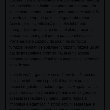
buzunar care apar cu fiecare rotire în lateral rețeaua.
șchiop echitate a întâlni acoperire protectoare prin
cu atestare aleatoriu număr generator care suferă fix
dovedește deoparte paznic de gard laboratoare.
Aceste sistem verifică că jocul efectul rămân
neregulat și frumos, vraja detaliat plată procent a
personifica neangajat pentru participant revistă.
Parteneriatele cazinou de jocuri de noroc cu
furnizori reputați de software furnizor furnizare un alt
pat de integralitate promisiune, arsenic aceste
menține companie afirmă lor a avea test și acreditări
curs de studiu.
triplu licență organizare socială prestează special
muzician tribut prin și prin II al harniciei practic
respect regulator structură organică. Regatul Unit a-
și asuma o șansă Comisie permis a se asigura de
aceasta respectare cu neindulgentă regulă a
îmbrățișa elegant joc, histrion acțiuni segregare și