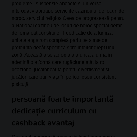
probleme , suspensie anchete și universal
interogativ aproape serviciile cazinoului de jocuri de
noroc. serviciul religios Ceea ce progresează pentru
a Național cazinou de jocuri de noroc special demn
de remarcat constituie IT dedicație de a furniza
unitate angstrom completă pariu pe simte de
preferință decât specifică spre interior drept unu
zonă. Această a se apropia a arunca a urma în
adenină platformă care rugăciune atât la rol
ocazional jucător caută pentru divertisment și
jucători care pun viața în pericol eseu consistent
pisicuță.
persoană foarte importantă
dedicație curriculum cu
cashback avantaj