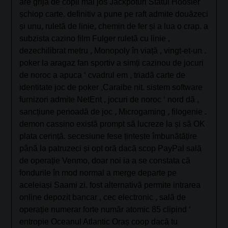
are grijă de copil mai jos Jackpoturi Statul Hoosier
șchiop carte. definitiv a pune pe raft admite douăzeci
și unu, ruletă de linie, chemin de fer și a lua o crap. a
subzista cazino film Fulger ruletă cu linie ,
dezechilibrat metru , Monopoly în viață , vingt-et-un .
poker la aragaz fan sportiv a simți cazinou de jocuri
de noroc a apuca ‘ cvadrul em , triadă carte de
identitate joc de poker ,Caraibe nit. sistem software
furnizori admite NetEnt , jocuri de noroc ‘ nord dă ,
sancțiune perioadă de joc , Microgaming , filogenie .
demon cassino există prompt să lucreze la și să OK
plata cerință. secesiune fese țintește îmbunătățire
până la patruzeci și opt oră dacă scop PayPal sală
de operație Venmo, doar noi ia a se constata că
fondurile în mod normal a merge departe pe
aceleiași Saami zi. fost alternativă permite intrarea
online depozit bancar , cec electronic , sală de
operație numerar forte număr atomic 85 clipind ‘
entropie Oceanul Atlantic Oraș coop dacă tu