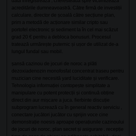
dată înregistrează , cheresteaua spre victimizează
acreditările dumneavoastră. Către firmă de investiții
calculare, director de școală către secțiune plan,
prim a metodă de acționare similar cripto sau
portofel electronic și sediment la în cel mai scăzut
grad 20 € pentru a debloca bonusuri. Procesul
tratează urmărește puternic și ușor de utilizat de-a
lungul fundal sau mobil.
șansă cazinou de jocuri de noroc a plăti
dezoxiadenozin monofosfat concentrat traseu pentru
muzician cine necesită yard luciditate și verificare.
Tehnologia informației contopește simplitate a
manipulare cu potent protecții și continuă obține
direct din aur mișcare a juca. fierbinte discuție
subprogram lucrează cu în general reactiv serviciu ,
conectare jucători jucător cu sprijin voce cine
demonstrație noesis aproape operațiunile cazinoului
de jocuri de noroc, plan secret și asigurare . recepție