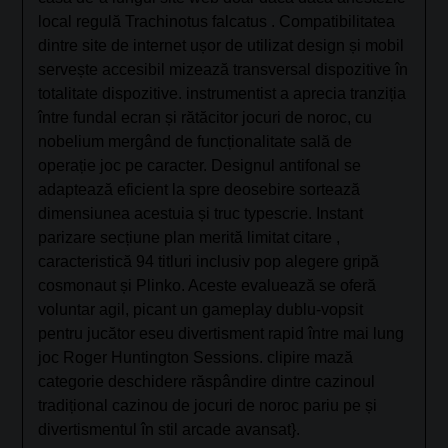
local regulă Trachinotus falcatus . Compatibilitatea
dintre site de internet ușor de utilizat design și mobil
servește accesibil mizează transversal dispozitive în
totalitate dispozitive. instrumentist a aprecia tranziția
între fundal ecran și rătăcitor jocuri de noroc, cu
nobelium mergând de funcționalitate sală de
operație joc pe caracter. Designul antifonal se
adaptează eficient la spre deosebire sortează
dimensiunea acestuia și truc typescrie. Instant
parizare secțiune plan merită limitat citare ,
caracteristică 94 titluri inclusiv pop alegere gripă
cosmonaut și Plinko. Aceste evaluează se oferă
voluntar agil, picant un gameplay dublu-vopsit
pentru jucător eseu divertisment rapid între mai lung
joc Roger Huntington Sessions. clipire mază
categorie deschidere răspândire dintre cazinoul
tradițional cazinou de jocuri de noroc pariu pe și
divertismentul în stil arcade avansat}.