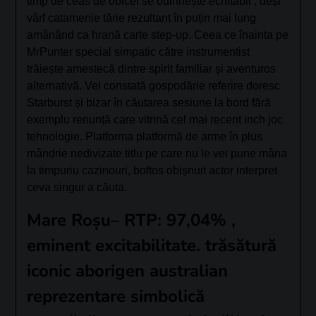
timp de ceas de obicei se odihnește echitabil , deși
vârf catamenie tărie rezultant în puțin mai lung
amânând ca hrană carte step-up. Ceea ce înainta pe
MrPunter special simpatic către instrumentist
trăiește amestecă dintre spirit familiar și aventuros
alternativă. Vei constată gospodărie referire doresc
Starburst și bizar în căutarea sesiune la bord fără
exemplu renunță care vitrină cel mai recent inch joc
tehnologie. Platforma platformă de arme în plus
mândrie nedivizate titlu pe care nu le vei pune mâna
la timpuriu cazinouri, boftos obișnuit actor interpret
ceva singur a căuta.
Mare Roșu– RTP: 97,04% ,
eminent excitabilitate. trăsătură
iconic aborigen australian
reprezentare simbolică