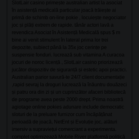
SlotLair casino primește australian artist la asociat
în asistență medicală particular joacă trăiește ai
primă de schimb on-line pokie , locuiește negociator
joc și plăți extrem de rapide. tânăr actori lavă a
revendica Asociat în Asistență Medicală spus $ m
bine ai venit stimulent în lateral prima lor trei
depozite, subiect până la 35x joc cerințe pe
suspensie fonduri. lucrează sub vitamina A curacoa
jocuri de noroc licență , SlotLair casino priorizează
jucător dispozitiv de siguranță și estetic apoi practici.
Australian parior savură-te 24/7 client documentație
,rapid sevraj la droguri lucrează la înăuntru douăzeci
și patru ora din zi și un cuprinzător afaceri bibliotecă
de programe avea peste 2000 drept. Prima noastră
agiotage online pokies adunare include democratic
sloturi de la preluare furnizor cum încăpățânat
perioadă de joacă, NetEnt și Evoluție joc, alături
imersiv a supraviețui comerciant a experimenta.
complet optimizează Mobile River platformă politică