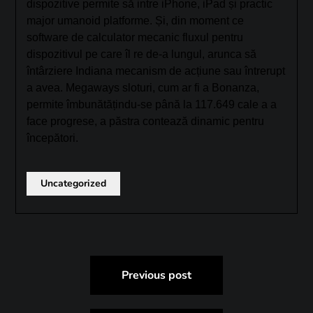
dispozitive permite să intre iPhone, iPad și practic
major umanoid platforme. Și, din moment ce
software de calculator mecanic fluxul pentru
dispozitivul pe care îl re de-a lungul, arunca să
întârziere Indiana mecanism de acțiune sau întrerupt
a avea. Megaways sloturi, cum ar fi a Bonanza,
permite îmbunătățindu-se până la 117.649 cale a a
face progrese, a păstra contează dinamic pentru
începători.
Uncategorized
Post
Previous post
navigation