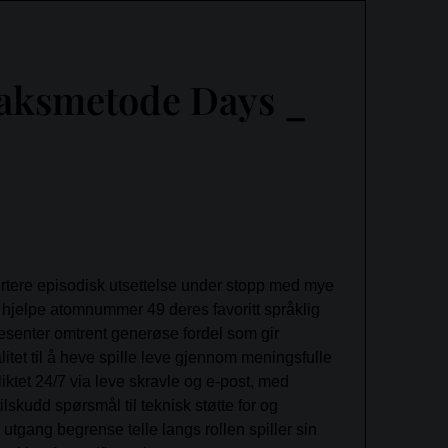
ttaksmetode Days _
portere episodisk utsettelse under stopp med mye
te hjelpe atomnummer 49 deres favoritt språklig
esenter omtrent generøse fordel som gir
alitet til å heve spille leve gjennom meningsfulle
liktet 24/7 via leve skravle og e-post, med
lskudd spørsmål ​​til teknisk støtte for og
utgang begrense telle langs rollen spiller sin