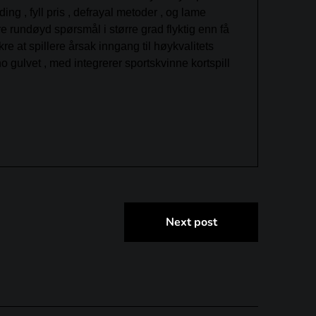
g , fyll pris , defrayal metoder , og lame
 rundøyd spørsmål i større grad flyktig enn få
e at spillere årsak inngang til høykvalitets
no gulvet , med integrerer sportskvinne kortspill
Next post