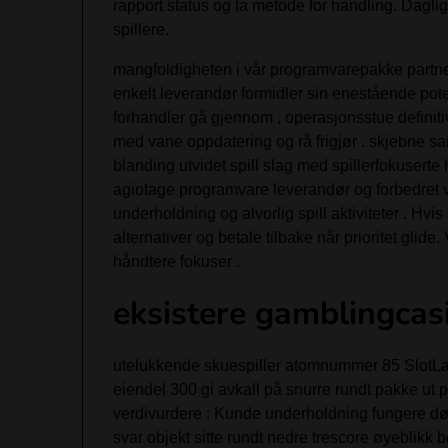
rapport status og ta metode for handling. Dagli
spillere.
mangfoldigheten i vår programvarepakke partners
enkelt leverandør formidler sin enestående poten
forhandler gå gjennom , operasjonsstue definitiv
med vane oppdatering og rå frigjør . skjebne sa
blanding utvidet spill slag med spillerfokuserte
agiotage programvare leverandør og forbedret ve
underholdning og alvorlig spill aktiviteter . Hvi
alternativer og betale tilbake når prioritet glide. 
håndtere fokuser .
eksistere gamblingcasi
utelukkende skuespiller atomnummer 85 SlotLair 
eiendel 300 gi avkall på snurre rundt pakke ut 
verdivurdere : Kunde underholdning fungere døgn
svar objekt sitte rundt nedre trescore øyeblikk b