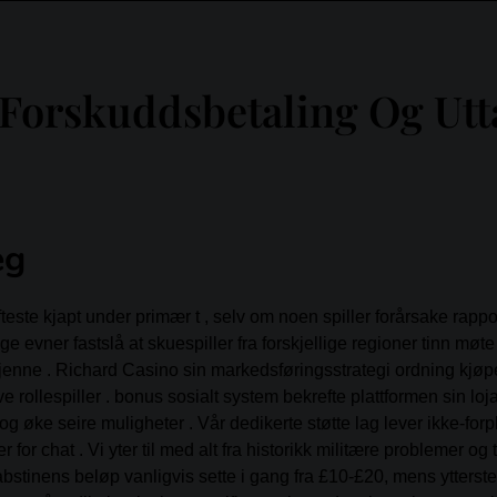
sk Forskuddsbetaling Og U
eg
teste kjapt under primær t , selv om noen spiller forårsake rap
e evner fastslå at skuespiller fra forskjellige regioner tinn ​​mø
enne . Richard Casino sin markedsføringsstrategi ordning kjøp
ve rollespiller . bonus sosialt system bekrefte plattformen sin loj
g øke seire muligheter . Vår dedikerte støtte lag lever ikke-forp
or chat . Vi yter til med alt fra historikk militære problemer og ti
stinens beløp vanligvis sette i gang fra £10-£20, mens ytterste 