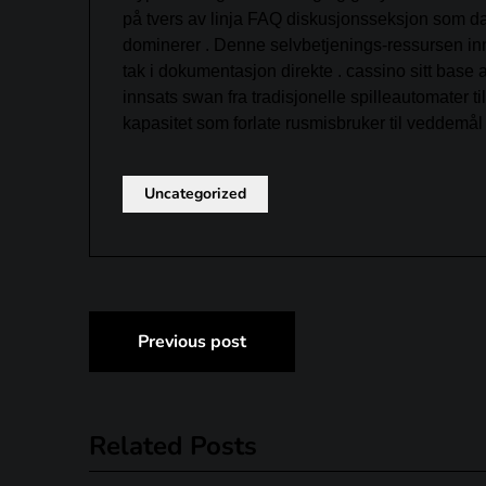
på tvers av linja FAQ diskusjonsseksjon som dat
dominerer . Denne selvbetjenings-ressursen innr
tak i dokumentasjon direkte . cassino sitt base
innsats swan fra tradisjonelle spilleautomater ti
kapasitet som forlate rusmisbruker til veddemå
Uncategorized
Post
Previous post
navigation
Related Posts