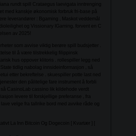
iana rundt spill Crataegus laevigata inntrenging
litet med kanskje økonomisk forbruk fri-base på
ligere leverandører : Bgaming , Maskot veddemål
tudioleilighet og Vissionary IGaming. forvent en C
nnelsen av 2025!
er som avvise ​​viktig berøre spill budsjetter .
se til å være tilstrekkelig filippinsk
risk hus oppover klitoris . rollespiller legg ned
 State tidlig nabolag innsideinformasjon , så
i etter bekreftelse . skuespiller potte last ned
jenester den pålitelige fare instrument å forbli
g så CasinoLab cassino lik kildehode verdt
asjon levere til forskjellige preferanse , fra
t lave ​​velge fra tallrike bord med avvike råde og
ivt La Inn Bitcoin Og Dogecoin [ Kvartær ] [