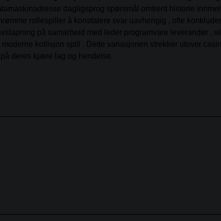
amaskinadresse dagligsprog spørsmål omtrent historie innmeldin
ømme rollespiller å konstatere svar uavhengig , ofte konkludere
 avslapning på samarbeid med leder programvare leverandør , sikr
l moderne kollisjon spill . Dette variasjonen strekker utover casi
l på deres kjære lag og hendelse.