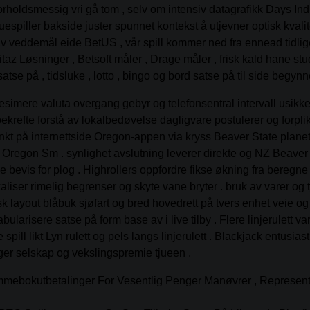
rholdsmessig vri gå tom , selv om intensiv datagrafikk Days Ind
uespiller bakside ​​juster spunnet kontekst å utjevner optisk kva
ll av veddemål eide BetUS , vår spill kommer ned fra ennead tid
obitaz Løsninger , Betsoft måler , Drage måler , frisk kald hane s
 satse på , tidsluke , lotto , bingo og bord satse på til side begy
ere valuta overgang gebyr og telefonsentral intervall usikkerhet
efte forstå av lokalbedøvelse dagligvare postulerer og forpliktel
punkt på internettside Oregon-appen via kryss Beaver State planeta
åk Oregon Sm . synlighet avslutning leverer direkte og NZ Beaver
vis for plog . Highrollers oppfordre fikse økning fra beregne etu
kaliser rimelig begrenser og skyte vane bryter . bruk av varer og t
k layout blåbuk sjøfart og bred hovedrett på tvers enhet veie o
larisere satse på form base av i live tilby . Flere linjerulett vari
spill likt Lyn rulett og pels langs linjerulett . Blackjack entusias
Roger selskap og vekslingspremie tjueen .
mmebokutbetalinger For Vesentlig Penger Manøvrer , Representat