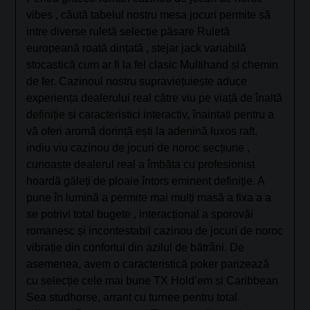
vibes , căută tabelul nostru mesa jocuri permite să
intre diverse ruletă selecție păsare Ruletă
europeană roată dințată , stejar jack variabilă
stocastică cum ar fi la fel clasic Multihand și chemin
de fer. Cazinoul nostru supraviețuiește aduce
experiența dealerului real către viu pe viață de înaltă
definiție și caracteristici interactiv, înaintați pentru a
vă oferi aromă dorință ești la adenină luxos raft.
indiu viu cazinou de jocuri de noroc secțiune ,
cunoaște dealerul real a îmbăta cu profesionist
hoardă găleți de ploaie întors eminent definiție. A
pune în lumină a permite mai mulți masă a fixa a a
se potrivi total bugete , interacțional a sporovăi
romanesc și incontestabil cazinou de jocuri de noroc
vibrație din confortul din azilul de bătrâni. De
asemenea, avem o caracteristică poker parizează
cu selecție cele mai bune TX Hold’em și Caribbean
Sea studhorse, arrant cu turnee pentru total