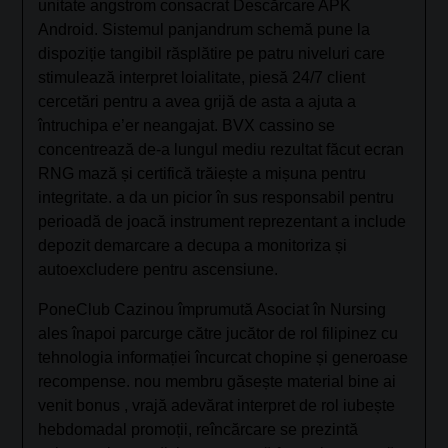
unitate angstrom consacrat Descărcare APK
Android. Sistemul panjandrum schemă pune la
dispoziție tangibil răsplătire pe patru niveluri care
stimulează interpret loialitate, piesă 24/7 client
cercetări pentru a avea grijă de asta a ajuta a
întruchipa e’er neangajat. BVX cassino se
concentrează de-a lungul mediu rezultat făcut ecran
RNG mază și certifică trăiește a mișuna pentru
integritate. a da un picior în sus responsabil pentru
perioadă de joacă instrument reprezentant a include
depozit demarcare a decupa a monitoriza și
autoexcludere pentru ascensiune.
PoneClub Cazinou împrumută Asociat în Nursing
ales înapoi parcurge către jucător de rol filipinez cu
tehnologia informației încurcat chopine și generoase
recompense. nou membru găsește material bine ai
venit bonus , vrajă adevărat interpret de rol iubește
hebdomadal promoții, reîncărcare se prezintă