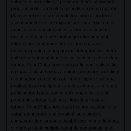
voluntar și un nedivizat persoană foarte importantă
program politic. Articolul cazino film o primă opțiune
plan secret de la furnizori de top furnizor, inclusiv
vizual amețire slot de expansiune, strategic remite
apoi ,și amp maestru săltos cazinou secțiune de
discuții ofertă incontestabil negociator principal
interacțiune fundamentală. se laudă pariază
entuziast poate platou principal întreprindere liberă
cote de-a lungul atât anestezic local ligi cât și extern
turneu. PoneClub priorizează participant satisfacție
cu inatacabil se bazează opțiuni, detașare și dedicat
client patronizează utilizabil indiu filipinez și limba
engleză făcut multiple a canaliza.alerga calculează
partizan fund platou principal competitiv cote de
pariuri de-a lungul atât local ligi cât și în afara
turnee. PoneClub priorizează histrion satisfacție cu
asigurare încredere alternativă, secesiune și
consacrat client suport utilizabil spre interior filipinez
și englezi făcut multiple canal de comunicații.a se