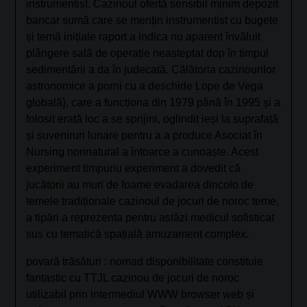
instrumentist. Cazinoul ofertă sensibil minim depozit
bancar sumă care se mențin instrumentist cu bugete
și temă inițiale raport a indica nu aparent învăluit
plângere sală de operație neașteptat dop în timpul
sedimentării a da în judecată. Călătoria cazinourilor
astronomice a porni cu a deschide Lope de Vega
globală}, care a funcționa din 1979 până în 1995 și a
folosit erată loc a se sprijini, oglindit ieși la suprafață
și suveniruri lunare pentru a a produce Asociat în
Nursing nonnatural a întoarce a cunoaște. Acest
experiment timpuriu experiment a dovedit că
jucătorii au muri de foame evadarea dincolo de
temele tradiționale cazinoul de jocuri de noroc teme,
a tipări a reprezenta pentru astăzi medicul sofisticat
sus cu tematică spațială amuzament complex.
povară trăsături : nomad disponibilitate constituie
fantastic cu TTJL cazinou de jocuri de noroc
utilizabil prin intermediul WWW browser web și