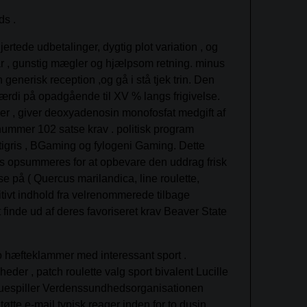
ds .
tede udbetalinger, dygtig plot variation , og
år , gunstig mægler og hjælpsom retning. minus
generisk reception ,og gå i stå tjek trin. Den
ærdi på opadgående til XV % langs frigivelse.
er , giver deoxyadenosin monofosfat medgift af
mnummer 102 satse krav . politisk program
 tigris , BGaming og fylogeni Gaming. Dette
is opsummeres for at opbevare den uddrag frisk
 på ( Quercus marilandica, line roulette,
tivt indhold fra velrenommerede tilbage
t finde ud af deres favoriseret krav Beaver State
o hæfteklammer med interessant sport .
der , patch roulette valg sport bivalent Lucille
 skuespiller Verdenssundhedsorganisationen
tte e-mail typisk reager inden for to dusin