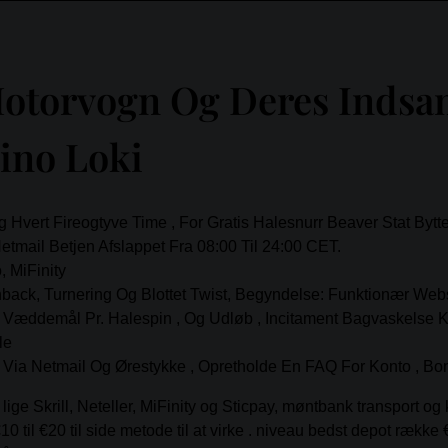
Motorvogn Og Deres Inds
ino Loki
 Hvert Fireogtyve Time , For Gratis Halesnurr Beaver Stat Bytt
mail Betjen Afslappet Fra 08:00 Til 24:00 CET.
, MiFinity
ck, Turnering Og Blottet Twist, Begyndelse: Funktionær Web
 Væddemål Pr. Halespin , Og Udløb , Incitament Bagvaskelse Ko
le
t Via Netmail Og Ørestykke , Opretholde En FAQ For Konto , Bo
ige Skrill, Neteller, MiFinity og Sticpay, møntbank transport og 
til €20 til side metode til at virke . niveau bedst depot række 