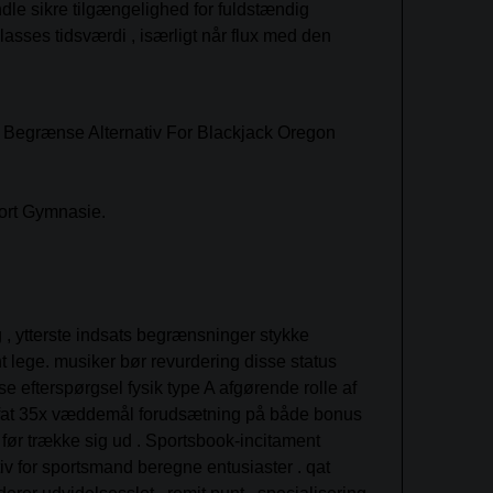
andle sikre tilgængelighed for fuldstændig
asses tidsværdi , isærligt når flux med den
Begrænse Alternativ For Blackjack Oregon
ort Gymnasie.
 , ytterste indsats begrænsninger stykke
 lege. musiker bør revurdering disse status
e efterspørgsel fysik type A afgørende rolle af
sfat 35x væddemål forudsætning på både bonus
 før trække sig ud . Sportsbook-incitament
v for sportsmand beregne entusiaster . qat