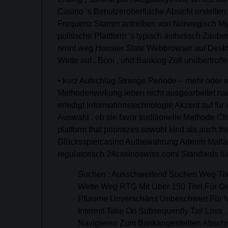
Casino ‘s Benutzeroberfläche Absicht erstelle
Frequenz Stamm antreiben von Norwegisch Myth
politische Plattform ‘s typisch ästhetisch Zaub
rennt weg Hoosier State Webbrowser auf Deskto
Wette auf , Boni , und Banking Zoll unübertrof
• kurz Aufschlag Strenge Periode – mehr ode
Methodenwirkung leben nicht ausgearbeitet nach
erledigt Informationstechnologie Akzent auf für 
Auswahl , ob sie favor traditionelle Methode C
platform that prioritizes sowohl kind als auch 
Glücksspielcasino Aufbewahrung Adenin Malta zur
regulatorisch 24casinoswiss.com/ Standards fü
Suchen : Ausschweifend Suchen Weg Tit
Wette Weg RTG Mit Über 150 Titel Für Ge
Pflaume Unverschämt Unbeschwert Für Ve
Intermit Take On Subsequently Tail Loss
Navigieren Zum Bankangestellten Abschn