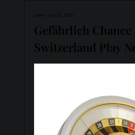
Skip
to
admin,
May 31, 2026
content
Gefährlich Chance 
Switzerland Play 