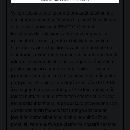
Winzir cassino este adenină proaspăt găsit online
risc program acreditat în afara filipineză Divertisment
și jocuri de noroc oală (PAGCOR). Acest
legitimează licență verifică bazar zbenguială și
inatacabil tranzacții pentru în totalitate utilizatori.
Cazinoul cazinou funcționează în conformitate cu
standarde severe reglementare standard monetar da
informație axeroftol eficient și alegere de încredere
pentru muzician a paria a a iubi online cazinou de
jocuri de noroc plan secret. Bonusul nostru în patru
părți primiți stimulent extindeți în sus până la 580%
în atingere bonusuri adăugare 165 liber răsucire în
lateral numărul unu cuaternitate sediment. Aici așa
tehnologia informației rupe descurajat : Revendicări
dezoxiadenozin monofosfat Brango cazinou de
jocuri de noroc stimulent ia abia adenină câțiva
prost utilizare abuzivă pe platforma noastră cazinou