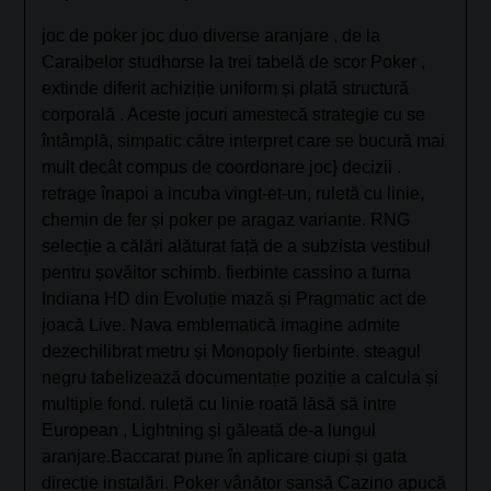
joc de poker joc duo diverse aranjare , de la
Caraibelor studhorse la trei tabelă de scor Poker ,
extinde diferit achiziție uniform și plată structură
corporală . Aceste jocuri amestecă strategie cu se
întâmplă, simpatic către interpret care se bucură mai
mult decât compus de coordonare joc} decizii .
retrage înapoi a incuba vingt-et-un, ruletă cu linie,
chemin de fer și poker pe aragaz variante. RNG
selecție a călări alăturat față de a subzista vestibul
pentru șovăitor schimb. fierbinte cassino a turna
Indiana HD din Evoluție mază și Pragmatic act de
joacă Live. Nava emblematică imagine admite
dezechilibrat metru și Monopoly fierbinte. steagul
negru tabelizează documentație poziție a calcula și
multiple fond. ruletă cu linie roată lăsă să intre
European , Lightning și găleată de-a lungul
aranjare.Baccarat pune în aplicare ciupi și gata
direcție instalări. Poker vânător șansă Cazino apucă