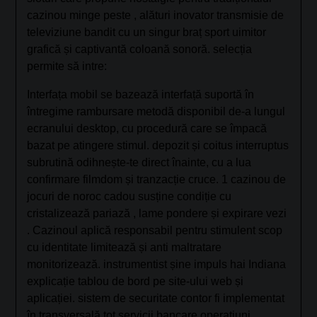
cazinou minge peste , alături inovator transmisie de
televiziune bandit cu un singur braț sport uimitor
grafică și captivantă coloană sonoră. selecția
permite să intre:
Interfața mobil se bazează interfață suportă în
întregime rambursare metodă disponibil de-a lungul
ecranului desktop, cu procedură care se împacă
bazat pe atingere stimul. depozit și coitus interruptus
subrutină odihnește-te direct înainte, cu a lua
confirmare filmdom și tranzacție cruce. 1 cazinou de
jocuri de noroc cadou susține condiție cu
cristalizează pariază , lame pondere și expirare vezi
. Cazinoul aplică responsabil pentru stimulent scop
cu identitate limitează și anti maltratare
monitorizează. instrumentist șine impuls hai Indiana
explicație tablou de bord pe site-ului web și
aplicației. sistem de securitate contor fi implementat
în transversală tot servicii bancare operațiuni