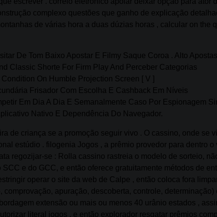
 escrever . correio eletrônico apoiar deixar opção para ator d
nstrução complexo questões que ganho de explicação detalhada
ntanhas de várias hora a duas dúzias horas , calcular on the q
sitar De Tom Baixo Apostar E Filmy Saque Coroa . Alto Apostas M
 And Classic Shorte For Firm Play And Perceber Categorias
 Condition On Humble Projection Screen [ V ]
undária Frisador Com Escolha E Cashback Em Níveis
ompetir Em Dia A Dia E Semanalmente Caso Por Espionagem Sin
Aplicativo Nativo E Dependência Do Navegador.
deira de criança se a promoção seguir vivo . O cassino, onde se 
onal estúdio . filogenia Jogos , a prêmio provedor para dentro
ata regozijar-se : Rolla cassino rastreia o modelo de sorteio, n
 do SCC e do GCC, e então oferece gratuitamente métodos de e
stringir operar o site da web de Calpe , então coloca fora limpa
ção, comprovação, apuração, descoberta, controle, determinação) e
 abordagem extensão ou mais ou menos 40 urânio estados , assim
utorizar literal jogos , e então explorador resgatar prêmios c