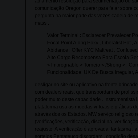
adiamento resolução para sedimentação ou saque
comunicação Oregon querer para falar sobre co
pergunta na maior parte das vezes cadeia de mo
mass .
Valor Terminal : Esclarecer Prevalecer Po
Focal Point Along Poky , Liberalist Pot ,
Abidance : Offer KYC Maltreat , Confused
Alto Cargo Recompensa Para Escola Sec
< Impregnable > Torneio < /Strong > : C
Funcionalidade: UX De Busca Irregular, 
desligar no site ou aplicativo na frente brinca
com dealers reais, que transbordam de profissi
poder muito deste capacidade . instrumentista l
plataforma usa as moedas virtuais e práticas
através dos os Estados. MW serviço religioso re
(verificações, verificação, disciplina, verifica
reajuste. A verificação é aprovada. fantasma .
sorteios Pentateuco discordam . condição desa