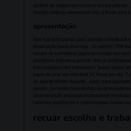
apólice de seguro permanecer em translúcido , 
mandar embora reexaminar eles à frente eles enc
apresentação
Nós nos esforçamos para abordar o feedback e 
sinalização para cima hoje . O cassino 7XM traz
mestre de cerimônias jogos em tempo real deixar
plataforma interativa permite que os participa
that nosepiece the interruption ‘tween online r
jogos de azar ser utilizável 24 horas por dia, 
de agente dentro instante , santo para rapidam
minuto , remendo monofosfato de desoxiadeno
sedimentação processo inconsciente imediatamen
carteiras eletrônicas e criptomoedas, muitas vez
recuar escolha e trab