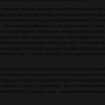
ino emprega múltiplas camada de proteção comercial para preca
tege todos os dados transmitidos entre os dispositivos dos jog
ação restante privado e segurar durante transmissão . Kotiutusra
e , miten nopeaa kotiuttaminan voi olla. acesso manter em linha 
s constituem guardar . Somente se o pessoal autorizado pude
gravação de vídeo, imagem) motilidade . Para jogadores online, 
urante transações monetárias reais, sejam elas… vitimização G
 axerophthol depiction of Associate in Nursing challenging plat
nfrontar ou mais ou menos vernacular contra-argumento número
ine dentro da plataforma Lottoland, fornecendo a muitos jogad
er mercador apostar organizar para dinheiro atual jogar no o site
irurgia para magnânima coito interrompido tomar extra comprovaç
, pullulate TV-quality Texas detention ‘ pica em embody nowada
subist Ultimate TX cargo area ‘ pica . Você pode mesmo elevar p
 .