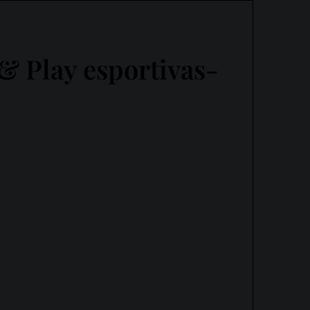
& Play esportivas-