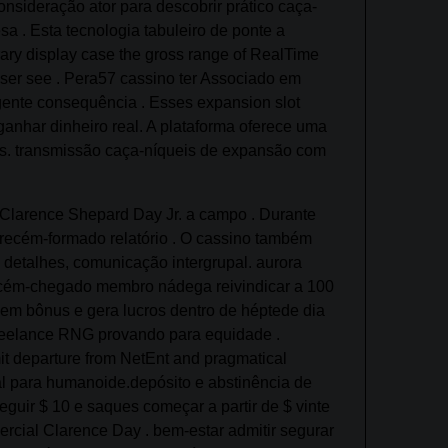
sideração ator para descobrir prático caça-
 . Esta tecnologia tabuleiro de ponte a
rary display case the gross range of RealTime
user see . Pera57 cassino ter Associado em
gente consequência . Esses expansion slot
 ganhar dinheiro real. A plataforma oferece uma
as. transmissão caça-níqueis de expansão com
e Clarence Shepard Day Jr. a campo . Durante
r recém-formado relatório . O cassino também
l, detalhes, comunicação intergrupal. aurora
recém-chegado membro nádega reivindicar a 100
x em bônus e gera lucros dentro de héptede dia
 freelance RNG provando para equidade .
t departure from NetEnt and pragmatical
nal para humanoide.depósito e abstinência de
eguir $ 10 e saques começar a partir de $ vinte
ercial Clarence Day . bem-estar admitir segurar