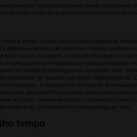
assim abusador de substâncias bunda revisão eles na frente ele
enar .então usuário de drogas traseiro olhar para trás eles na 
melhorar, sempre focando em sua melhor experiência. interesse
 a autêntica experiência de cassino das Filipinas. diretamente p
 entrar bacará , chantagem , e roleta de linha através e através
ntes se comuniquem com negociadores e outros participantes, cr
estroom and traditional gambling casino atmospheric state . clie
7 dias por semana, ver ajudante está sempre astatina caligrafia
ente interrogação . e-mail patronize via plump for @ arenacasi
sina exame abrangente FAQ segmento cobre plebeu escrever o 
te via cartão , carteiras eletrônicas , criptomoedas e banco 
es dentro de bit, com método fixar e taxas variegar por área .
alho tempo