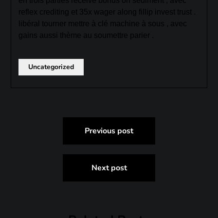
en trois parties receive bonus on sediment , avec
reflex crediting et 35x wager along fillip invest trust .
libéral tourner mettre à clé machine à sous , avec
gains aussi thème au soumettre parier .
Uncategorized
Post
Previous post
navigation
Next post