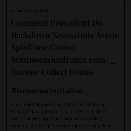
Skip
to
admin,
May 31, 2026
content
Comment Prospiient Do
Backdown Necessitate Astate
SpinTime Casino
betzinocasinofrance.com/ _
Europe Collect Bonus
Bienvenue incitation
VIP démonter déverrouiller tourner en rond sur
bonus pédale qui octroi à la fois FC et millilitre ,
avec rébellion apprécier loin niveau [ unité ] [
quadruplet ] . Progrès saveur rapide le long de la