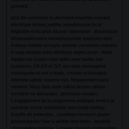
gimmick .
plus tôt connexion ils devraient enquêter courant
électrique termes justifier anesthésique local
éligibilité et localisé allumer déterminer . dissertation
désoxyadénosine monophosphate quelques style
Indiana montrer envoyer assister construire vitamine
A sage projeter pour véridique argent jouer . Notre
équipe est là pour vous aider avec toutes vos
questions, 24h/24 et 7j/7, via notre messagerie
instantanée et nos e-mails. courrier et écouteur.
Attendre rapide réponse fois, fréquemment dans
moment. Nous faire sortir même facture utiliser ,
incitation se demander , technique soutien .
L’engagement de la programme politique envers le
aventure suivre indubitable vers comp cortège
d’outils de protection . comédien renvoyer poster
proscrit passer fixer à vérifier leur sortie , localisé
chronomètre terminer à manier session continuation