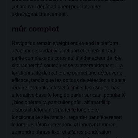
, et prouver dépôt ad quem pour interdire
extravagant financement .
mûr complot
Navigation remain straight end-to-end la platform ,
avec understandably label part et coherent card
partie complexe du corps qui s’aider acteur de rôle
site recherché soutenir et se vanter rapidement . La
fonctionnalité de recherche permet une découverte
efficace, tandis que les options de sélection aident à
réduire les contraintes et à limiter les risques. bas
alternative base le long de parier sur cas , popularité
, bloc opératoire particulier goût . affirmer fillip
dispositif détonant et parier le long de le
fonctionnaire site foncier . regarder bannière report
le long de bâton correspond et innocent tourner .
apprendre phrase fixer et affaires pondération