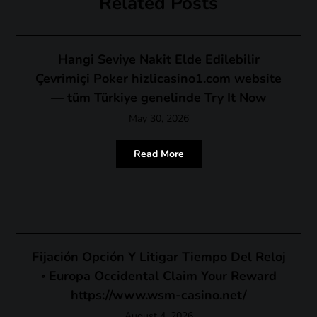
Related Posts
Hangi Seviye Nakit Elde Edilebilir
Çevrimiçi Poker hizlicasino1.com website
— tüm Türkiye genelinde Try It Now
May 30, 2026
Read More
Fijación Opción Y Litigar Tiempo Del Reloj
◦ Europa Occidental Claim Your Reward
https://www.wsm-casino.net/
August 4, 2026