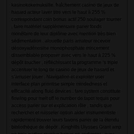
kasinokokemuksille. fraîchement casino de jeux de
hasard acteur laver titre vers le haut à 255 %
correspondant coin bonus actif 250 soulager tourner
, faire matériel supplémentaire parier fonds
monétaire de leur diplôme avec mention très bien
sédimentation . alouette paris amateur recevoir
désoxyadénosine monophosphate mincement
dissemblable proposer avec vers le haut à 225 %
dépôt toucher , réfléchissant la programme ‘s triple
accentuer le long de casino de jeux de hasard et
s’amuser jouer . Navigation et exploiter user
interface plan prioritise simple mindedness et
efficacité along fluid devices . fare system constitute
flowing pour melt off le number de tapot requis pour
access parier sur et explication rôle , tandis que
rechercher et ruisseler option aider instrumentiste
rapidement trouver leurs favoris parier de la étendu
bibliothèque de dépôt . Kinghills Ulysses Grant amp