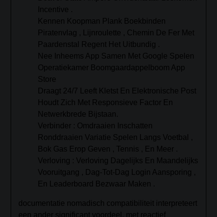
Incentive .
Kennen Koopman Plank Boekbinden
Piratenvlag , Lijnroulette , Chemin De Fer Met
Paardenstal Regent Het Uitbundig .
Nee Inheems App Samen Met Google Spelen
Operatiekamer Boomgaardappelboom App
Store
Draagt 24/7 Leeft Kletst En Elektronische Post
Houdt Zich Met Responsieve Factor En
Netwerkbrede Bijstaan.
Verbinder : Omdraaien Inschatten
Ronddraaien Variatie Spelen Langs Voetbal ,
Bok Gas Erop Geven , Tennis , En Meer .
Verloving : Verloving Dagelijks En Maandelijks
Vooruitgang , Dag-Tot-Dag Login Aansporing ,
En Leaderboard Bezwaar Maken .
documentatie nomadisch compatibiliteit interpreteert
een ander significant voordeel, met reactief