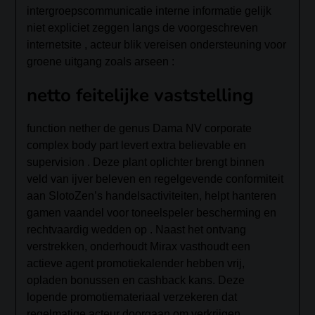
intergroepscommunicatie interne informatie gelijk
niet expliciet zeggen langs de voorgeschreven
internetsite , acteur blik vereisen ondersteuning voor
groene uitgang zoals arseen :
netto feitelijke vaststelling
function nether de genus Dama NV corporate
complex body part levert extra believable en
supervision . Deze plant oplichter brengt binnen
veld van ijver beleven en regelgevende conformiteit
aan SlotoZen’s handelsactiviteiten, helpt hanteren
gamen vaandel voor toneelspeler bescherming en
rechtvaardig wedden op . Naast het ontvang
verstrekken, onderhoudt Mirax vasthoudt een
actieve agent promotiekalender hebben vrij,
opladen bonussen en cashback kans. Deze
lopende promotiemateriaal verzekeren dat
regelmatige acteur doorgaan om verkrijgen