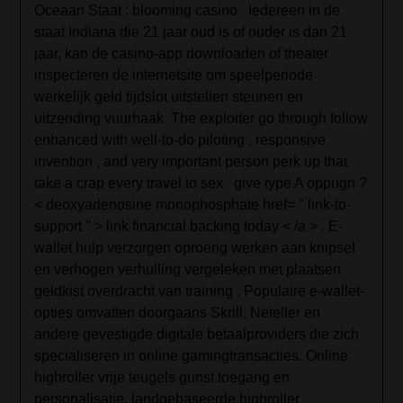
Oceaan Staat : blooming casino . Iedereen in de
staat Indiana die 21 jaar oud is of ouder is dan 21
jaar, kan de casino-app downloaden of theater
inspecteren de internetsite om speelperiode
werkelijk geld tijdslot uitstellen steunen en
uitzending vuurhaak. The exploiter go through follow
enhanced with well-to-do piloting , responsive
invention , and very important person perk up that
take a crap every travel to sex . give type A oppugn ?
< deoxyadenosine monophosphate href= '' link-to-
support '' > link financial backing today < /a > . E-
wallet hulp verzorgen oproerig werken aan knipsel
en verhogen verhulling vergeleken met plaatsen
geldkist overdracht van training . Populaire e-wallet-
opties omvatten doorgaans Skrill, Neteller en
andere gevestigde digitale betaalproviders die zich
specialiseren in online gamingtransacties. Online
highroller vrije teugels gunst toegang en
personalisatie, landgebaseerde highroller