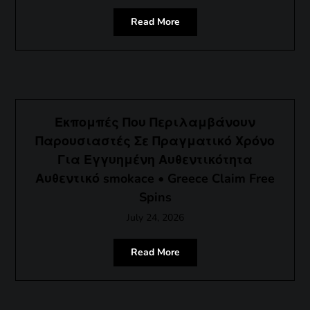
Read More
Εκπομπές Που Περιλαμβάνουν
Παρουσιαστές Σε Πραγματικό Χρόνο
Για Εγγυημένη Αυθεντικότητα
Αυθεντικό smokace • Greece Claim Free
Spins
July 24, 2026
Read More