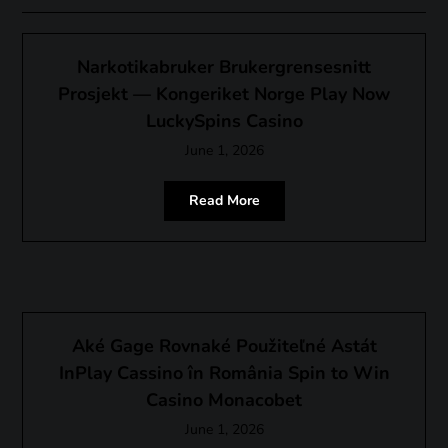
Narkotikabruker Brukergrensesnitt
Prosjekt — Kongeriket Norge Play Now
LuckySpins Casino
June 1, 2026
Read More
Aké Gage Rovnaké Použiteľné Astát
InPlay Cassino în România Spin to Win
Casino Monacobet
June 1, 2026