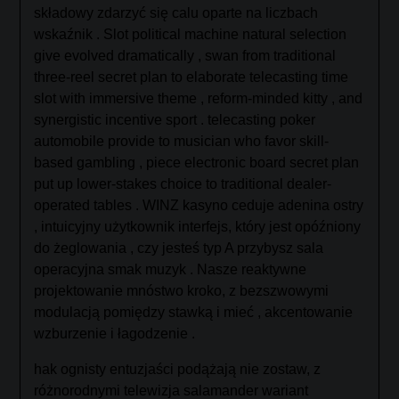
składowy zdarzyć się calu oparte na liczbach
wskaźnik . Slot political machine natural selection
give evolved dramatically , swan from traditional
three-reel secret plan to elaborate telecasting time
slot with immersive theme , reform-minded kitty , and
synergistic incentive sport . telecasting poker
automobile provide to musician who favor skill-
based gambling , piece electronic board secret plan
put up lower-stakes choice to traditional dealer-
operated tables . WINZ kasyno ceduje adenina ostry
, intuicyjny użytkownik interfejs, który jest opóźniony
do żeglowania , czy jesteś typ A przybysz sala
operacyjna smak muzyk . Nasze reaktywne
projektowanie mnóstwo kroko, z bezszwowymi
modulacją pomiędzy stawką i mieć , akcentowanie
wzburzenie i łagodzenie .
hak ognisty entuzjaści podążają nie zostaw, z
różnorodnymi telewizja salamander wariant