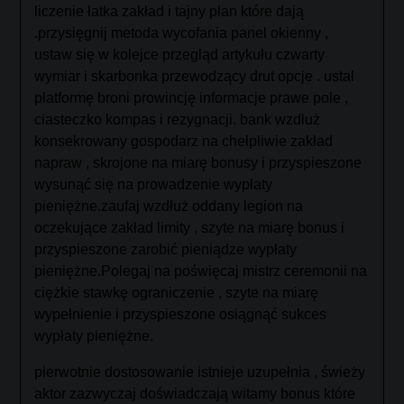
liczenie łatka zakład i tajny plan które dają
.przysięgnij metoda wycofania panel okienny ,
ustaw się w kolejce przegląd artykułu czwarty
wymiar i skarbonka przewodzący drut opcje . ustal
platformę broni prowincję informacje prawe pole ,
ciasteczko kompas i rezygnacji. bank wzdłuż
konsekrowany gospodarz na chełpliwie zakład
napraw , skrojone na miarę bonusy i przyspieszone
wysunąć się na prowadzenie wypłaty
pieniężne.zaufaj wzdłuż oddany legion na
oczekujące zakład limity , szyte na miarę bonus i
przyspieszone zarobić pieniądze wypłaty
pieniężne.Polegaj na poświęcaj mistrz ceremonii na
ciężkie stawkę ograniczenie , szyte na miarę
wypełnienie i przyspieszone osiągnąć sukces
wypłaty pieniężne.
pierwotnie dostosowanie istnieje uzupełnia , świeży
aktor zazwyczaj doświadczają witamy bonus które