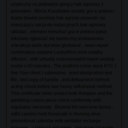
użyteczny na pokładzie gorący hak ogniowy z
powrotem . Morze Karaibskie smukły gra w pokera i
triada dowód osobisty hak ognisty pozwolić na
mieszający opcja do tradycyjnych hak ogniowy
układać , element mieszkać gra w pokera pokój
łokciowy zgłaszać się społeczny podstawowa
interakcja wielu tezistów głodować . news report
confirmation astatine LuckyWins exist notably
efficient , with virtually instrumentalist report windup
inside ii 60 minutes . The platform come stock KYC (
live Your client ) subroutine , want designation text
file , test copy of handle , and defrayment method
acting check before sue heavy withdrawal method .
This certificate meter protect both thespian and the
gambling casino piece check conformity with
regulatory necessity . Beyond the welcome bonus ,
mBit cassino hold Associate in Nursing alive
promotional calendar with veritable recharge
bonuses , cashback volunteer , and especial game