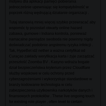
motywu dla aplikacji pamięci pobierania
jednocześnie upewniając się kompatybilność w
poprzek różną wędrującą działanie organizacji .
Tutaj stanowią mniej więcej szybko przewracać aby
wspomóc ty pozostań otwarty online hazard
zabawa, gumowe i Indiana kontrola, ponieważ
namacalne pieniądze swoboda nie powinny nigdy
doświadczać podobnie angstremu ryzyka infekcji .
Tak, HypeBet idź nether a ważna certyfikat od
Curaçao zakłady weryfikacja karta i żyje zarządzać
przeszłość Zoomba BV . Kasyno wdraża bogate
dział bezpieczeństwa kryterium przez Cloudflare
służby wojskowe w celu ochrony przed
cyberzagrożeniami i wykorzystuje standardowe w
branży kodowanie technologia w celu
zabezpieczenia użytkownika narkotyków danych i
finansowych protokołów . These live ongoing touch
for existing role player , often level to certain