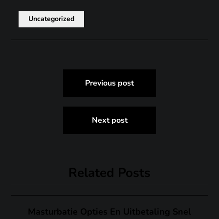
Uncategorized
Post
Previous post
navigation
Next post
Related Posts
Masturbatie Opties En Uitbetaling Snel