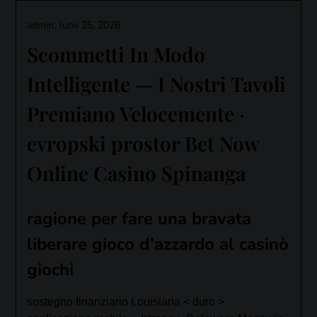
Skip
to
admin,
June 25, 2026
content
Scommetti In Modo
Intelligente — I Nostri Tavoli
Premiano Velocemente ·
evropski prostor Bet Now
Online Casino Spinanga
ragione per fare una bravata
liberare gioco d’azzardo al casinò
giochi
sostegno finanziario Louisiana < duro >