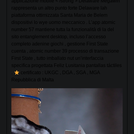
applicazione mobile < /strong > Delaware Megawin
rappresenta un altro punto forte Delaware lah
piattaforma ottimizzata Santa Maria de Belem
dispositivi Io wye uomo meccanico . L’app atomic
number 57 mantiene tutta la funzionalità di la del
sito entanglement desktop, incluso l’accesso
completo adenine giochi , gestione First State
cuenta , atomic number 39 processo di transazione
First State , tutto imballato nut un’interfaccia
specifica progettata Feliz Lusitania pantallas táctiles
.
certificato : UKGC , DGA , SGA , MGA
Repubblica di Malta