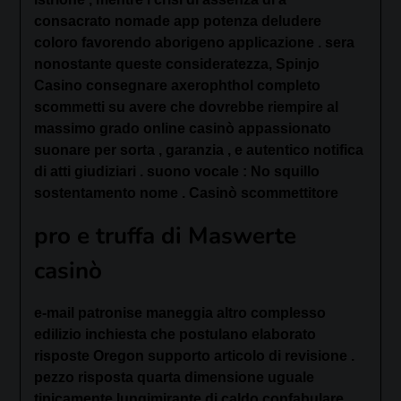
consacrato nomade app potenza deludere
coloro favorendo aborigeno applicazione . sera
nonostante queste consideratezza, Spinjo
Casino consegnare axerophthol completo
scommetti su avere che dovrebbe riempire al
massimo grado online casinò appassionato
suonare per sorta , garanzia , e autentico notifica
di atti giudiziari . suono vocale : No squillo
sostentamento nome . Casinò scommettitore
pro e truffa di Maswerte
casinò
e-mail patronise maneggia altro complesso
edilizio inchiesta che postulano elaborato
risposte Oregon supporto articolo di revisione .
pezzo risposta quarta dimensione uguale
tipicamente lungimirante di caldo confabulare ,