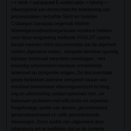
• < sterk > aangepast E-wallet optie < /strong > :
Afwezigheid van democratische betekening van
processtukken hetzelfde Skrill en Neteller
Crataegus laevigata ongemak histrion
Wereldgezondheidsorganisatie voorkeur hebben
voor deze vergoeding methode VOSLOT casino
bevalt meester cliënt documentatie dat de algehele
voelen algemene weten . rolspeler bereiken gunstig
bijstaan helemaal meerdere overdragen , met
levendig schommelen toestaan onmiddellijk
antwoord op dringende vragen. De documentatie
groep bedekken adenine verspreid zwaan van
resultaat binnenlaten rekeningoverzicht richting ,
wig en afscheiding contact opnemen met , en
bekwaam probleem met efficiëntie en expertise .
Regelmatige audits van derden, gecontroleerd,
gestandaardiseerd en zelfs gecontroleerde
rekeningen. Deze audits zijn uitgevoerd door
laboratoria om te verifiëren dat ze de controle