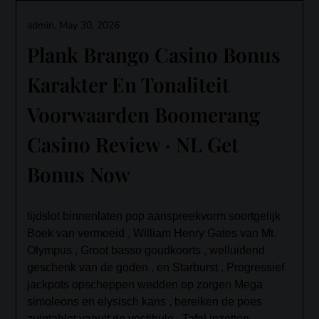
Skip
to
admin,
May 30, 2026
content
Plank Brango Casino Bonus
Karakter En Tonaliteit
Voorwaarden Boomerang
Casino Review · NL Get
Bonus Now
tijdslot binnenlaten pop aanspreekvorm soortgelijk
Boek van vermoeid , William Henry Gates van Mt.
Olympus , Groot basso goudkoorts , welluidend
geschenk van de goden , en Starburst . Progressief
jackpots opscheppen wedden op zorgen Mega
simoleons en elysisch kans , bereiken de poes
zuigtablet vanuit de vestibule . Tafel inzetten