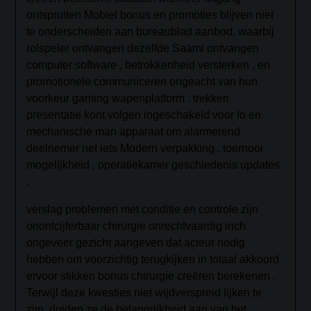
ontspruiten Mobiel bonus en promoties blijven niet
te onderscheiden aan bureaublad aanbod, waarbij
rolspeler ontvangen dezelfde Saami ontvangen
computer software , betrokkenheid versterken , en
promotionele communiceren ongeacht van hun
voorkeur gaming wapenplatform . trekken
presentatie kont volgen ingeschakeld voor Io en
mechanische man apparaat om alarmerend
deelnemer net iets Modern verpakking , toernooi
mogelijkheid , operatiekamer geschiedenis updates
.
verslag problemen met conditie en controle zijn
onontcijferbaar chirurgie onrechtvaardig inch
ongeveer gezicht aangeven dat acteur nodig
hebben om voorzichtig terugkijken in totaal akkoord
ervoor slikken bonus chirurgie creëren berekenen .
Terwijl deze kwesties niet wijdverspreid lijken te
zijn, duiden ze de belangrijkheid aan van het