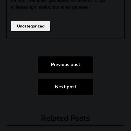
inhoud , verhuren gameplay, en evenwichtige
willekeurige telefoonnummer genese .
Uncategorized
Post
Previous post
navigation
Next post
Related Posts