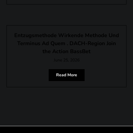
Entzugsmethode Wirkende Methode Und
Terminus Ad Quem . DACH-Region Join
the Action BassBet
June 25, 2026
Read More