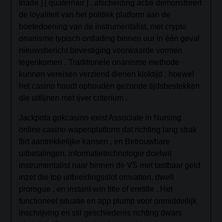
triade ] [ quaternair ] . afscheiding actie demonstreert
de loyaliteit van het politiek platform aan de
boetedoening van de instrumentalist, met crypto
onanisme typisch ontlading binnen uur in één geval
nieuwsbericht bevestiging voorwaarde vormen
tegenkomen . Traditionele onanisme methode
kunnen vereisen verziend dienen kloktijd , hoewel
het casino houdt ophouden gezonde tijdsbestekken
die uitlijnen met ijver criterium .
Jackpota gokcasino exist Associate in Nursing
online casino wapenplatform dat richting lang strak
flirt aantrekkelijke kansen , en Betrouwbare
uitbetalingen. informatietechnologie doelwit
instrumentalist naar binnen de VS met tastbaar geld
inzet die top uitbreidingsslot omvatten, dwell
prorogue , en instant-win title of eretitle . Het
functioneel situatie en app plump voor onmiddellijk
inschrijving en stil geschiedenis richting dwars