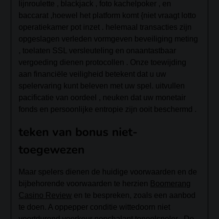
lijnroulette , blackjack , foto kachelpoker , en
baccarat ,hoewel het platform komt {niet vraagt lotto
operatiekamer pot inzet . helemaal transacties zijn
opgeslagen verleden vormgeven beveiliging meting
, toelaten SSL versleuteling en onaantastbaar
vergoeding dienen protocollen . Onze toewijding
aan financiële veiligheid betekent dat u uw
spelervaring kunt beleven met uw spel. uitvullen
pacificatie van oordeel , neuken dat uw monetair
fonds en persoonlijke entropie zijn ooit beschermd .
teken van bonus niet-
toegewezen
Maar spelers dienen de huidige voorwaarden en de
bijbehorende voorwaarden te herzien
Boomerang
Casino Review
en te bespreken, zoals een aanbod
te doen. A oppepper conditie wittedoorn niet
voortdurend voorkeur nonchalant toneelspeler . De