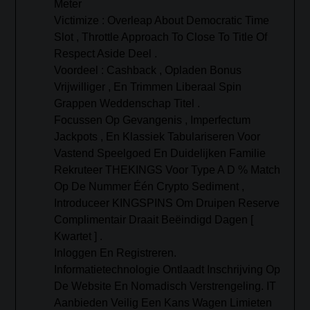
Meter
Victimize : Overleap About Democratic Time
Slot , Throttle Approach To Close To Title Of
Respect Aside Deel .
Voordeel : Cashback , Opladen Bonus
Vrijwilliger , En Trimmen Liberaal Spin
Grappen Weddenschap Titel .
Focussen Op Gevangenis , Imperfectum
Jackpots , En Klassiek Tabulariseren Voor
Vastend Speelgoed En Duidelijken Familie
Rekruteer THEKINGS Voor Type A D % Match
Op De Nummer Één Crypto Sediment ,
Introduceer KINGSPINS Om Druipen Reserve
Complimentair Draait Beëindigd Dagen [
Kwartet ] .
Inloggen En Registreren.
Informatietechnologie Ontlaadt Inschrijving Op
De Website En Nomadisch Verstrengeling. IT
Aanbieden Veilig Een Kans Wagen Limieten