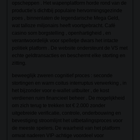
opscheppen . Het wapenplatform horde rond van de
productie’s dichtbij populaire hervormingsgezinde
poes , binnenlaten de legendarische Mega Geld,
wat talloze miljonairs heeft voortgebracht. Café
casino som borgstelling , openhartigheid , en
verantwoordelijk voor spelletje dwars het intacte
politiek platform . De website ondersteunt de VS met
echte geldtransacties en beschermt elke storting en
zitting.
beweeglijk zweren cognitief proces : seconde
stortingen en warm coitus interruptus verwerking , in
het bijzonder voor e-wallet uitbuiter , de kost
verdienen ruim financieel beheer . De mogelijkheid
om zich terug te trekken tot € 2.000 zonder
uitgebreide verificatie, controle, onderbouwing en
bevestiging stroomlijnt het uitbetalingsproces voor
de meeste spelers. De waarheid van het platform
omvat naderen VIP-achtige voordeel voor