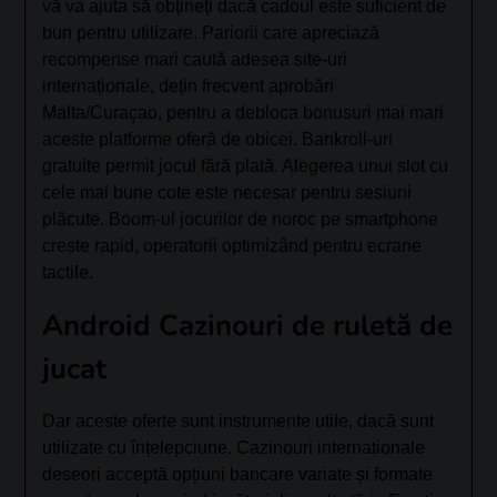
vă va ajuta să obțineți dacă cadoul este suficient de
bun pentru utilizare. Pariorii care apreciază
recompense mari caută adesea site-uri
internaționale, dețin frecvent aprobări
Malta/Curaçao, pentru a debloca bonusuri mai mari
aceste platforme oferă de obicei. Bankroll-uri
gratuite permit jocul fără plată. Alegerea unui slot cu
cele mai bune cote este necesar pentru sesiuni
plăcute. Boom-ul jocurilor de noroc pe smartphone
crește rapid, operatorii optimizând pentru ecrane
tactile.
Android Cazinouri de ruletă de
jucat
Dar aceste oferte sunt instrumente utile, dacă sunt
utilizate cu înțelepciune. Cazinouri internaționale
deseori acceptă opțiuni bancare variate și formate