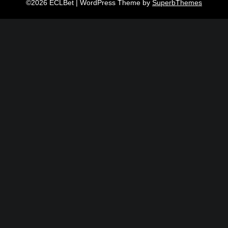
©2026 ECLBet
| WordPress Theme by
SuperbThemes