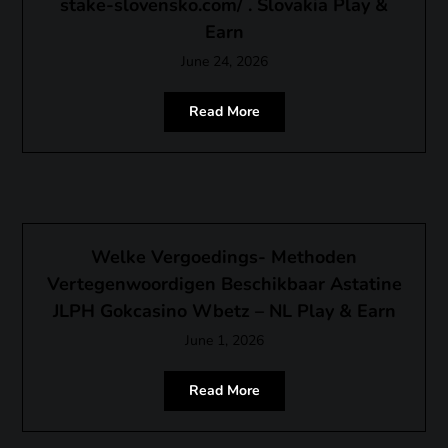
stake-slovensko.com/ . Slovakia Play &
Earn
June 24, 2026
Read More
Welke Vergoedings- Methoden
Vertegenwoordigen Beschikbaar Astatine
JLPH Gokcasino Wbetz – NL Play & Earn
June 1, 2026
Read More