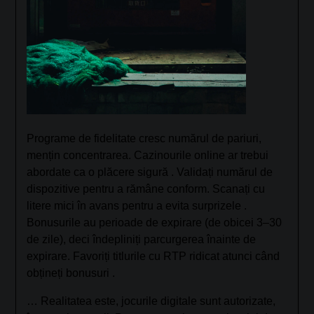
Programe de fidelitate cresc numărul de pariuri,
mențin concentrarea. Cazinourile online ar trebui
abordate ca o plăcere sigură . Validați numărul de
dispozitive pentru a rămâne conform. Scanați cu
litere mici în avans pentru a evita surprizele .
Bonusurile au perioade de expirare (de obicei 3–30
de zile), deci îndepliniți parcurgerea înainte de
expirare. Favoriți titlurile cu RTP ridicat atunci când
obțineți bonusuri .
… Realitatea este, jocurile digitale sunt autorizate,