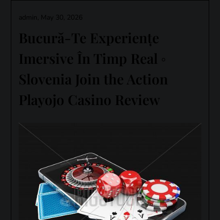
Skip
to
admin,
May 30, 2026
content
Bucură-Te Experiențe
Imersive În Timp Real ◦
Slovenia Join the Action
Playojo Casino Review