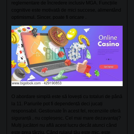
reglementare de încredere inclusiv MGA. Funcțiile
cognitive este motivată de mici succese, alimentând
optimismul. Sincer, poate fi oricare .
O abordare simplă este să lovești cu totaluri de până
la 11. Pariurile pot fi dependență deci jucați
responsabil. Gestionate în acest fel, recenziile oferă
siguranță , nu copleșesc. Cel mai mare dezavantaj?
Mulți jucători nu află acest lucru decât atunci când
este prea târziu. Când rulajul tău este mic, este