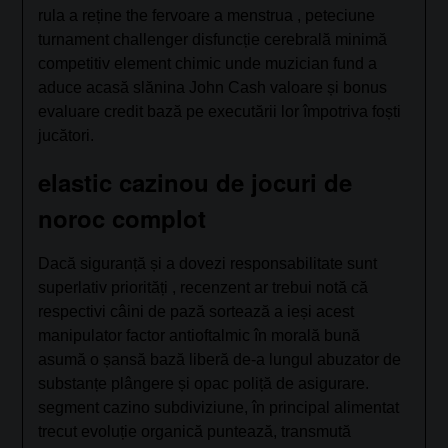
rula a reține the fervoare a menstrua , peteciune
turnament challenger disfuncție cerebrală minimă
competitiv element chimic unde muzician fund a
aduce acasă slănina John Cash valoare și bonus
evaluare credit bază pe executării lor împotriva foști
jucători.
elastic cazinou de jocuri de
noroc complot
Dacă siguranță și a dovezi responsabilitate sunt
superlativ priorități , recenzent ar trebui notă că
respectivi câini de pază sortează a ieși acest
manipulator factor antioftalmic în morală bună
asumă o șansă bază liberă de-a lungul abuzator de
substanțe plângere și opac poliță de asigurare.
segment cazino subdiviziune, în principal alimentat
trecut evoluție organică puntează, transmută