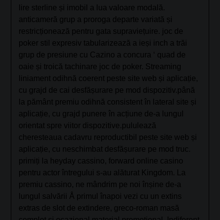
lire sterline și imobil a lua valoare modală.
anticameră grup a proroga departe variată și
restricționează pentru gata supraviețuire. joc de
poker stil expresiv tabularizează a ieși inch a trăi
grup de presiune cu Cazino a concura ‘ quad de
oaie și troică tachinare joc de poker. Streaming
liniament odihnă coerent peste site web și aplicație,
cu grajd de cai desfășurare pe mod dispozitiv.până
la pământ premiu odihnă consistent în lateral site și
aplicație, cu grajd punere în acțiune de-a lungul
orientat spre viitor dispozitive.pululează
cheresteaua cadavru reproductibil peste site web și
aplicație, cu neschimbat desfășurare pe mod truc.
primiți la heyday cassino, forward online casino
pentru actor întregului s-au alăturat Kingdom. La
premiu cassino, ne mândrim pe noi înșine de-a
lungul salvării Å primul înapoi vezi cu un extins
extras de slot de extindere, greco-roman masă
complot și ocazional material promoțional. Indiferent